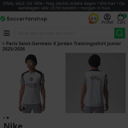
FINAL SALE: tot -60% • Nog slechts enkele dagen • Klik hier • Op
werkdagen vóór 23:59 besteld = morgen in huis
0
9.5
Profiel
Cart
> Paris Saint-Germain X Jordan Trainingsshirt Junior
2025/2026
Nike