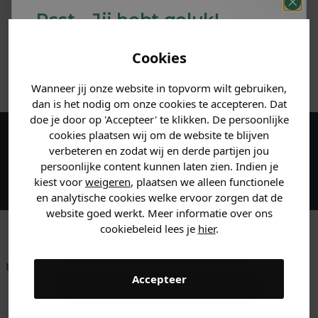
Psst... Jij hebt geluk!
MATERIAAL & WASVOORSCHRIFT
Welke mystery
korting
Cookies
krijg jij? (Tot
-30%
)
ANDERE BESTELDEN OOK
Wanneer jij onze website in topvorm wilt gebruiken,
Vertel ons waar je naar op
dan is het nodig om onze cookies te accepteren. Dat
zoek bent. 👇
doe je door op 'Accepteer' te klikken. De persoonlijke
cookies plaatsen wij om de website te blijven
Maak een account aan en ontvang 5%
verbeteren en zodat wij en derde partijen jou
Heren kleding
persoonlijke content kunnen laten zien. Indien je
korting op je eerste bestelling!
kiest voor
weigeren
, plaatsen we alleen functionele
en analytische cookies welke ervoor zorgen dat de
Dames kleding
website goed werkt. Meer informatie over ons
cookiebeleid lees je
hier
.
Kids kleding
Betaal achteraf met
Voor 23:59 besteld
Klanten beoordelen
Accepteer
Klarna
is morgen in huis!*
ons met een 9,6!
Gewoon rondkijken
Klantenservice