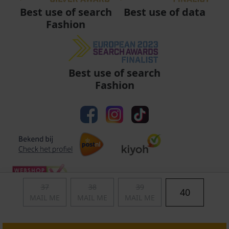
Best use of data
Best use of search
Fashion
Best use of search
Fashion
37
38
39
40
MAIL ME
MAIL ME
MAIL ME
Algemene voorwaarden
|
Privacy
|
Cookies
|
© Copyright 2011 - 2026 Soccerfanshop