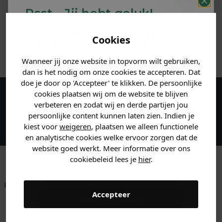
Psst... Jij hebt geluk!
MATERIAAL & WASVOORSCHRIFT
Welke mystery
korting
Cookies
krijg jij? (Tot
-30%
)
ANDERE BESTELDEN OOK
Wanneer jij onze website in topvorm wilt gebruiken,
Vertel ons waar je naar op
dan is het nodig om onze cookies te accepteren. Dat
zoek bent. 👇
doe je door op 'Accepteer' te klikken. De persoonlijke
cookies plaatsen wij om de website te blijven
Maak een account aan en ontvang 5%
verbeteren en zodat wij en derde partijen jou
Heren kleding
persoonlijke content kunnen laten zien. Indien je
korting op je eerste bestelling!
kiest voor
weigeren
, plaatsen we alleen functionele
en analytische cookies welke ervoor zorgen dat de
Dames kleding
website goed werkt. Meer informatie over ons
cookiebeleid lees je
hier
.
Kids kleding
Betaal achteraf met
Voor 23:59 besteld
Klanten beoordelen
Accepteer
Klarna
is morgen in huis!*
ons met een 9,6!
Gewoon rondkijken
Klantenservice