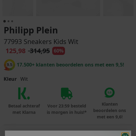
Philipp Plein
77993 Sneakers Kids Wit
125,98
314,95
60%
17.500+ klanten beoordelen ons met een 9,5!
9.5
Kleur
Wit
Klanten
Betaal achteraf
Voor 23:59 besteld
beoordelen ons
met Klarna
is morgen in huis!*
met een 9,6!
PRODUCTINFORMATIE