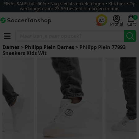
FINAL SALE: tot -60% • Nog slechts enkele dagen • Klik hier • Op
werkdagen vóór 23:59 besteld = morgen in huis
0
9.5
Profiel
Cart
Dames
>
Philipp Plein Dames
> Philipp Plein 77993
Sneakers Kids Wit