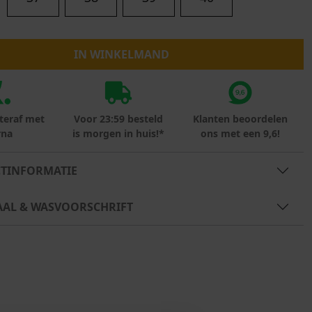
Marokko
Nigeria
MID SEASON-SALE KIDS
Portugal
IN WINKELMAND
Spanje
teraf met
Voor 23:59 besteld
Klanten beoordelen
rna
is morgen in huis!*
ons met een 9,6!
TINFORMATIE
AAL & WASVOORSCHRIFT