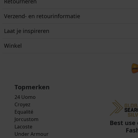
Retourneren
Verzend- en retourinformatie
Laat je inspireren
Winkel
Topmerken
24 Uomo
Croyez
Equalité
Jorcustom
Best use 
Lacoste
Fas
Under Armour