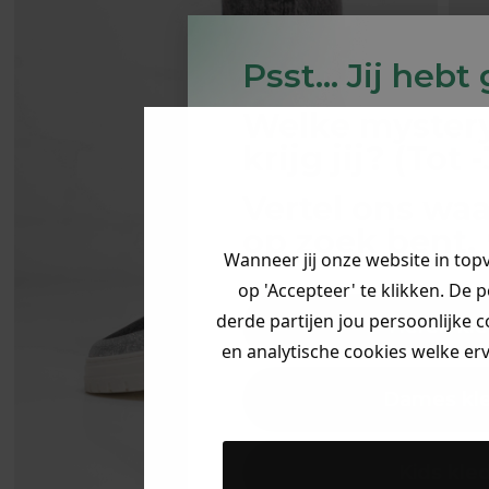
Psst... Jij hebt
Welke myster
krijg jij? (Tot
Vertel ons waa
op zoek bent. 
Wanneer jij onze website in top
op 'Accepteer' te klikken. De 
derde partijen jou persoonlijke c
Heren kle
en analytische cookies welke er
Dames kl
Kids kle