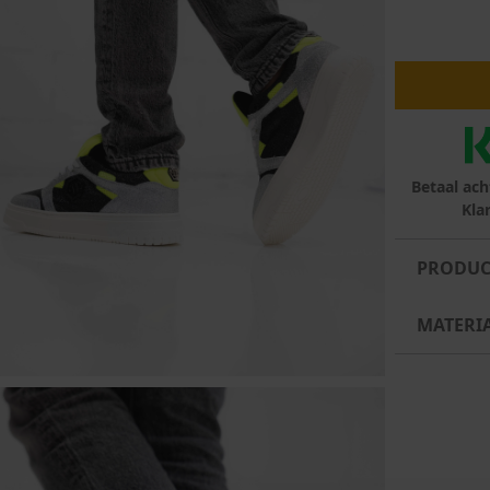
lubs
MID SEASON-SALE DAMES
çe
ay
Betaal ach
Kla
PRODUC
MATERI