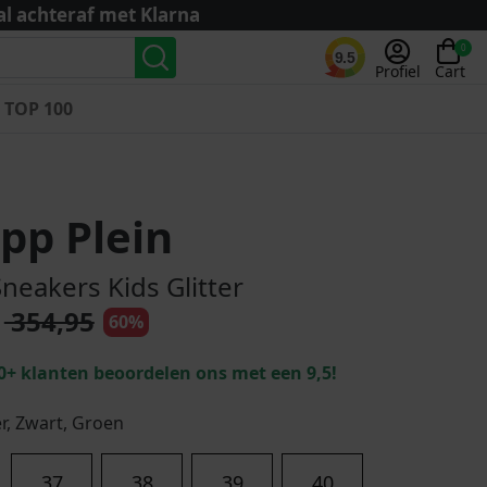
al achteraf met Klarna
0
9.5
Profiel
Cart
TOP 100
Landenteams
Nederland
ipp Plein
Algerije
Argentinië
neakers Kids Glitter
België
354,95
60%
Curaçao
Duitsland
0+ klanten beoordelen ons met een 9,5!
Engeland
Frankrijk
er, Zwart, Groen
Italië
Kroatië
37
38
39
40