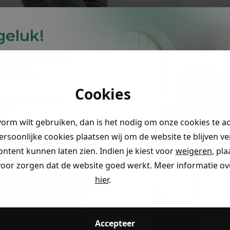
 geluk!
y
korting
-30%
)
Cookies
r je naar
👇
vorm wilt gebruiken, dan is het nodig om onze cookies te a
persoonlijke cookies plaatsen wij om de website te blijven v
ontent kunnen laten zien. Indien je kiest voor
weigeren
, pl
ding
voor zorgen dat de website goed werkt. Meer informatie ove
hier
.
eding
ding
Accepteer