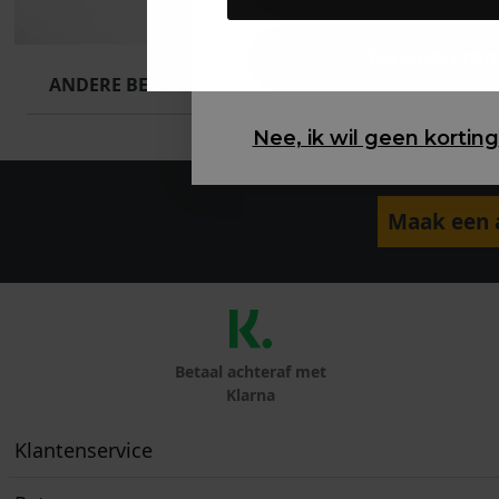
Gewoon ron
ANDERE BESTELDEN OOK
Nee, ik wil geen korting
Maak een a
Betaal achteraf met
Klarna
Klantenservice