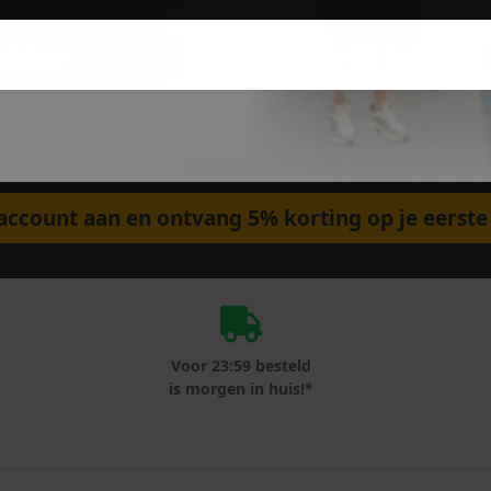
dkijken
ccount aan en ontvang 5% korting op je eerste 
Voor 23:59 besteld
is morgen in huis!*