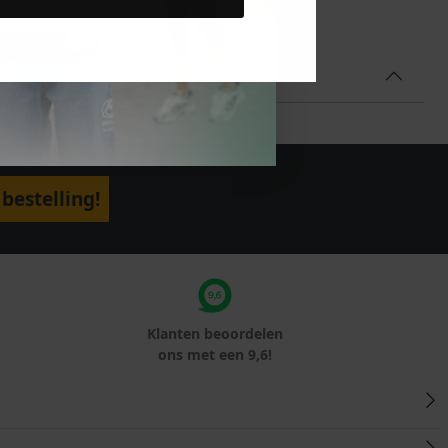
bestelling!
Klanten beoordelen
ons met een 9,6!