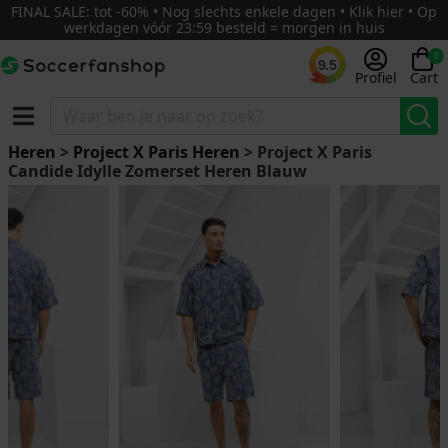
FINAL SALE: tot -60% • Nog slechts enkele dagen • Klik hier • Op
werkdagen vóór 23:59 besteld = morgen in huis
0
9.5
Profiel
Cart
Heren
>
Project X Paris Heren
> Project X Paris
Candide Idylle Zomerset Heren Blauw