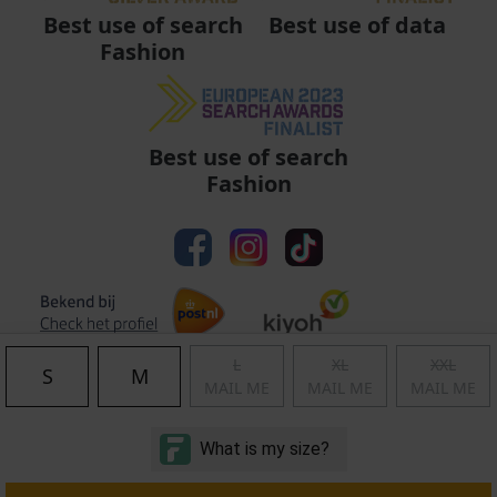
Best use of data
Best use of search
Fashion
Best use of search
Fashion
L
XL
XXL
S
M
MAIL ME
MAIL ME
MAIL ME
Algemene voorwaarden
|
Privacy
|
Cookies
|
© Copyright 2011 - 2026 Soccerfanshop