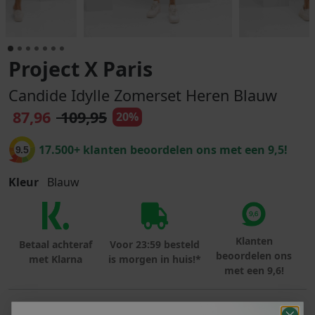
Project X Paris
Candide Idylle Zomerset Heren Blauw
87,96
109,95
20%
17.500+ klanten beoordelen ons met een 9,5!
9.5
Kleur
Blauw
Klanten
Betaal achteraf
Voor 23:59 besteld
beoordelen ons
met Klarna
is morgen in huis!*
met een 9,6!
PRODUCTINFORMATIE