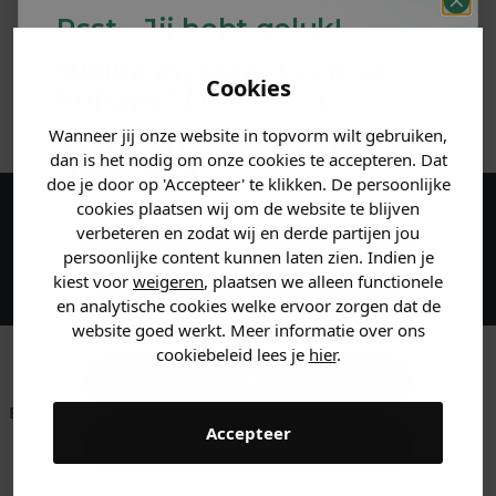
Psst... Jij hebt geluk!
MATERIAAL & WASVOORSCHRIFT
Welke mystery
korting
Cookies
krijg jij? (Tot
-30%
)
ANDERE BESTELDEN OOK
Wanneer jij onze website in topvorm wilt gebruiken,
Vertel ons waar je naar op
dan is het nodig om onze cookies te accepteren. Dat
zoek bent. 👇
doe je door op 'Accepteer' te klikken. De persoonlijke
cookies plaatsen wij om de website te blijven
Maak een account aan en ontvang 5%
verbeteren en zodat wij en derde partijen jou
Heren kleding
persoonlijke content kunnen laten zien. Indien je
korting op je eerste bestelling!
kiest voor
weigeren
, plaatsen we alleen functionele
en analytische cookies welke ervoor zorgen dat de
Dames kleding
website goed werkt. Meer informatie over ons
cookiebeleid lees je
hier
.
Kids kleding
Betaal achteraf met
Voor 23:59 besteld
Klanten beoordelen
Accepteer
Klarna
is morgen in huis!*
ons met een 9,6!
Gewoon rondkijken
Klantenservice