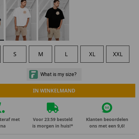
Marokko
Nigeria
MID SEASON-SALE KIDS
Portugal
Spanje
S
M
L
XL
XXL
IN WINKELMAND
teraf met
Voor 23:59 besteld
Klanten beoordelen
rna
is morgen in huis!*
ons met een 9,6!