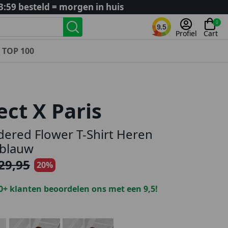
3:59 besteld = morgen in huis
0
9.5
Profiel
Cart
TOP 100
Landenteams
Nederland
ect X Paris
Algerije
Argentinië
ered Flower T-Shirt Heren
België
blauw
Curaçao
29,95
20%
Duitsland
Engeland
0+ klanten beoordelen ons met een 9,5!
Frankrijk
Italië
Kroatië