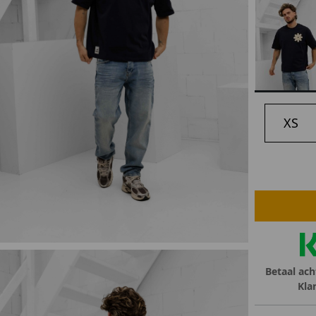
lubs
MID SEASON-SALE DAMES
çe
ay
XS
Betaal ach
Kla