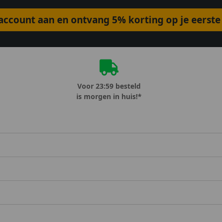
ccount aan en ontvang 5% korting op je eerste 
Voor 23:59 besteld
is morgen in huis!*