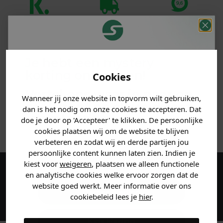
Klanten
Betaal achteraf
Voor 23:59 besteld
beoordelen ons
met Klarna
is morgen in huis!*
met een 9,6!
Je hebt een mystery
PRODUCTINFORMATIE
korting ontvangen!
Cookies
Vertel ons waar je naar op
MATERIAAL & WASVOORSCHRIFT
Wanneer jij onze website in topvorm wilt gebruiken,
zoek bent en claim direct
dan is het nodig om onze cookies te accepteren. Dat
jouw
korting
.
doe je door op 'Accepteer' te klikken. De persoonlijke
ANDERE BESTELDEN OOK
cookies plaatsen wij om de website te blijven
verbeteren en zodat wij en derde partijen jou
persoonlijke content kunnen laten zien. Indien je
Heren kleding
kiest voor
weigeren
, plaatsen we alleen functionele
en analytische cookies welke ervoor zorgen dat de
Maak een account aan en ontvang 5%
website goed werkt. Meer informatie over ons
korting op je eerste bestelling!
Dames kleding
cookiebeleid lees je
hier
.
Kids kleding