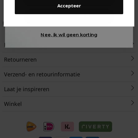
Accepteer
Gewoon rondkijken
Betaal achteraf met
Voor 23:59 besteld
Klanten beoordelen
Klarna
is morgen in huis!*
ons met een 9,6!
Nee, ik wil geen korting
Klantenservice
Retourneren
Verzend- en retourinformatie
Laat je inspireren
Winkel