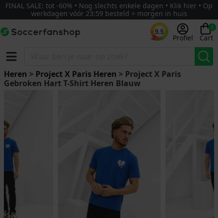
FINAL SALE: tot -60% • Nog slechts enkele dagen • Klik hier • Op
werkdagen vóór 23:59 besteld = morgen in huis
0
9.5
Profiel
Cart
Heren
>
Project X Paris Heren
> Project X Paris
Gebroken Hart T-Shirt Heren Blauw