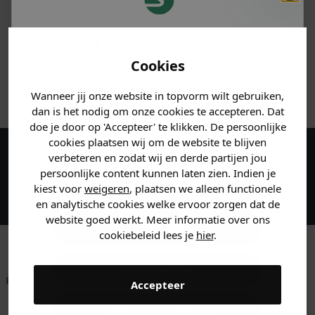
PRODUCTINFORMATIE
Je hebt een mystery
MATERIAAL & WASVOORSCHRIFT
korting ontvangen!
Cookies
ANDERE BESTELDEN OOK
Vertel ons waar je naar op
Wanneer jij onze website in topvorm wilt gebruiken,
zoek bent en claim direct
dan is het nodig om onze cookies te accepteren. Dat
jouw
korting
.
doe je door op 'Accepteer' te klikken. De persoonlijke
cookies plaatsen wij om de website te blijven
verbeteren en zodat wij en derde partijen jou
Maak een account aan en ontvang 5%
persoonlijke content kunnen laten zien. Indien je
korting op je eerste bestelling!
Heren kleding
kiest voor
weigeren
, plaatsen we alleen functionele
en analytische cookies welke ervoor zorgen dat de
website goed werkt. Meer informatie over ons
Dames kleding
cookiebeleid lees je
hier
.
Kids kleding
Betaal achteraf met
Voor 23:59 besteld
Klanten beoordelen
Accepteer
Klarna
is morgen in huis!*
ons met een 9,6!
Gewoon rondkijken