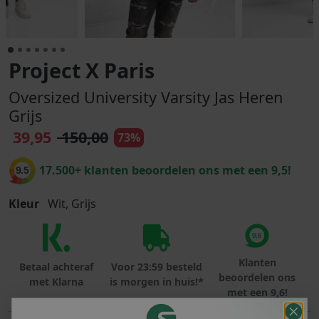
Project X Paris
Oversized University Varsity Jas Heren
Grijs
39,95
150,00
73%
17.500+ klanten beoordelen ons met een 9,5!
9.5
Kleur
Wit, Grijs
Klanten
Betaal achteraf
Voor 23:59 besteld
beoordelen ons
met Klarna
is morgen in huis!*
met een 9,6!