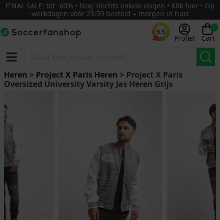
FINAL SALE: tot -60% • Nog slechts enkele dagen • Klik hier • Op
werkdagen vóór 23:59 besteld = morgen in huis
0
9.5
Profiel
Cart
Heren
>
Project X Paris Heren
> Project X Paris
Oversized University Varsity Jas Heren Grijs