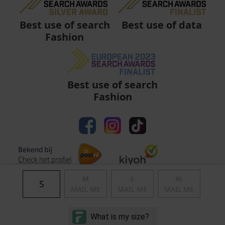
Best use of data
Best use of search
Fashion
Best use of search
Fashion
M
L
XL
S
MAIL ME
MAIL ME
MAIL ME
Algemene voorwaarden
|
Privacy
|
Cookies