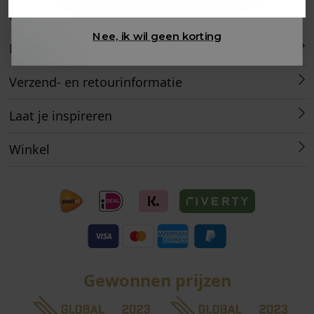
Klantenservice
Nee, ik wil geen korting
Retourneren
Verzend- en retourinformatie
Laat je inspireren
Winkel
Gewonnen prijzen