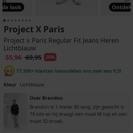
 de look
Ontdek 
Project X Paris
Project x Paris Regular Fit Jeans Heren
Lichtblauw
55,96
69,95
20%
17.500+ klanten beoordelen ons met een 9,5!
9.5
Kleur
Lichtblauw
Over Brandon
Brandon is 1 meter 80 lang, zijn gewicht is
76 kilo en hij draagt een maat M top en een
maat 32 broek.