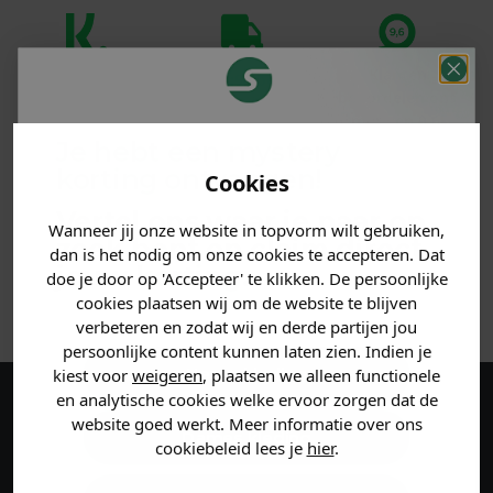
Klanten
Betaal achteraf
Voor 23:59 besteld
beoordelen ons
met Klarna
is morgen in huis!*
met een 9,6!
Je hebt een mystery
korting ontvangen!
PRODUCTINFORMATIE
Cookies
Vertel ons waar je naar op
Wanneer jij onze website in topvorm wilt gebruiken,
MATERIAAL & WASVOORSCHRIFT
zoek bent en claim direct
dan is het nodig om onze cookies te accepteren. Dat
jouw
korting
.
doe je door op 'Accepteer' te klikken. De persoonlijke
ANDERE BESTELDEN OOK
cookies plaatsen wij om de website te blijven
verbeteren en zodat wij en derde partijen jou
persoonlijke content kunnen laten zien. Indien je
Heren kleding
kiest voor
weigeren
, plaatsen we alleen functionele
en analytische cookies welke ervoor zorgen dat de
Maak een account aan en ontvang 5%
website goed werkt. Meer informatie over ons
Dames kleding
cookiebeleid lees je
hier
.
korting op je eerste bestelling!