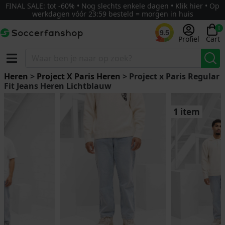
FINAL SALE: tot -60% • Nog slechts enkele dagen • Klik hier • Op
werkdagen vóór 23:59 besteld = morgen in huis
0
9.5
Profiel
Cart
Heren
>
Project X Paris Heren
> Project x Paris Regular
Fit Jeans Heren Lichtblauw
1 item