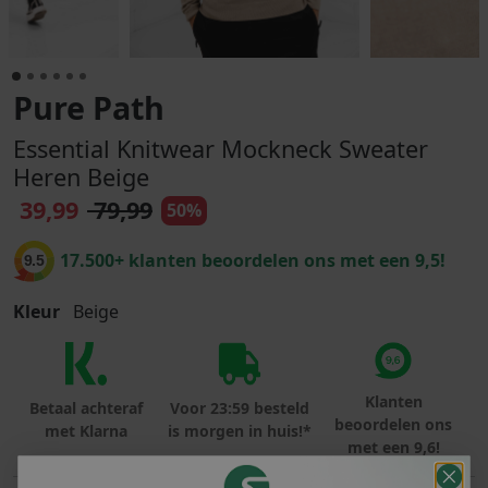
Pure Path
Essential Knitwear Mockneck Sweater
Heren Beige
39,99
79,99
50%
17.500+ klanten beoordelen ons met een 9,5!
9.5
Kleur
Beige
Klanten
Betaal achteraf
Voor 23:59 besteld
beoordelen ons
met Klarna
is morgen in huis!*
met een 9,6!