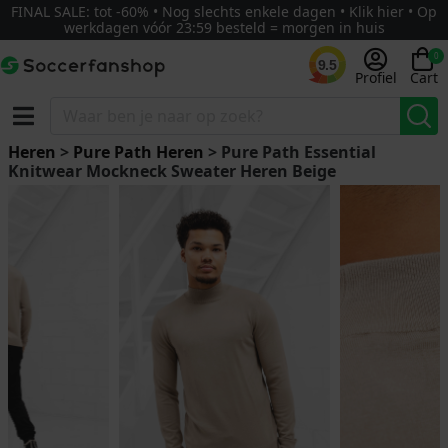
FINAL SALE: tot -60% • Nog slechts enkele dagen • Klik hier • Op
werkdagen vóór 23:59 besteld = morgen in huis
0
9.5
Profiel
Cart
Heren
>
Pure Path Heren
> Pure Path Essential
Knitwear Mockneck Sweater Heren Beige