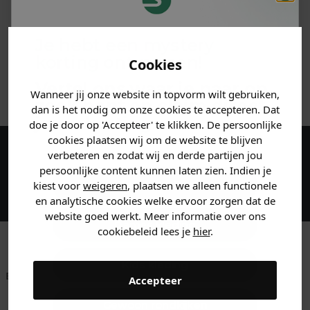
PRODUCTINFORMATIE
Je hebt een mystery
MATERIAAL & WASVOORSCHRIFT
korting ontvangen!
Cookies
ANDERE BESTELDEN OOK
Vertel ons waar je naar op
Wanneer jij onze website in topvorm wilt gebruiken,
zoek bent en claim direct
dan is het nodig om onze cookies te accepteren. Dat
jouw
korting
.
doe je door op 'Accepteer' te klikken. De persoonlijke
cookies plaatsen wij om de website te blijven
verbeteren en zodat wij en derde partijen jou
Maak een account aan en ontvang 5%
persoonlijke content kunnen laten zien. Indien je
korting op je eerste bestelling!
Heren kleding
kiest voor
weigeren
, plaatsen we alleen functionele
en analytische cookies welke ervoor zorgen dat de
website goed werkt. Meer informatie over ons
Dames kleding
cookiebeleid lees je
hier
.
Kids kleding
Betaal achteraf met
Voor 23:59 besteld
Klanten beoordelen
Accepteer
Klarna
is morgen in huis!*
ons met een 9,6!
Gewoon rondkijken