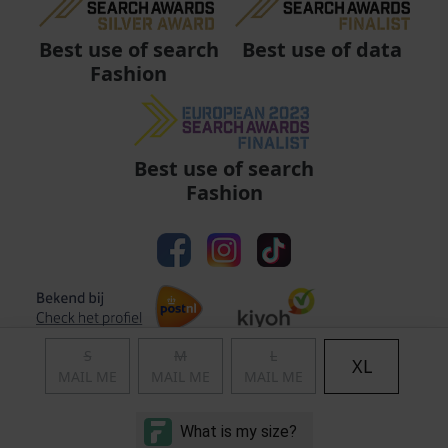
Best use of data
Best use of search
Fashion
Best use of search
Fashion
S
M
L
XL
MAIL ME
MAIL ME
MAIL ME
Algemene voorwaarden
|
Privacy
|
Cookies