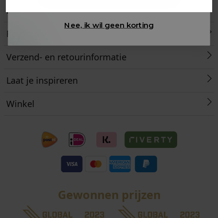
Klantenservice
Nee, ik wil geen korting
Retourneren
Verzend- en retourinformatie
Laat je inspireren
Winkel
Gewonnen prijzen