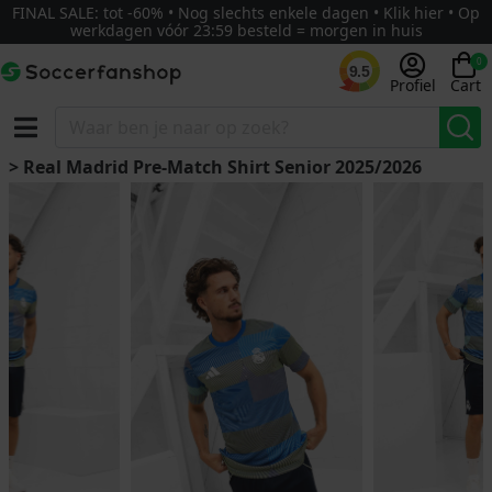
FINAL SALE: tot -60% • Nog slechts enkele dagen • Klik hier • Op
werkdagen vóór 23:59 besteld = morgen in huis
0
9.5
Profiel
Cart
> Real Madrid Pre-Match Shirt Senior 2025/2026