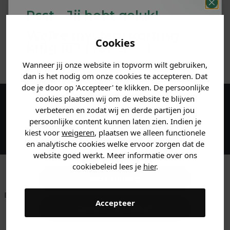
Psst... Jij hebt geluk!
MATERIAAL & WASVOORSCHRIFT
Welke mystery
korting
Cookies
krijg jij? (Tot
-30%
)
ANDERE BESTELDEN OOK
Wanneer jij onze website in topvorm wilt gebruiken,
Vertel ons waar je naar op
dan is het nodig om onze cookies te accepteren. Dat
zoek bent. 👇
doe je door op 'Accepteer' te klikken. De persoonlijke
cookies plaatsen wij om de website te blijven
verbeteren en zodat wij en derde partijen jou
Maak een account aan en ontvang 5%
Heren kleding
persoonlijke content kunnen laten zien. Indien je
korting op je eerste bestelling!
kiest voor
weigeren
, plaatsen we alleen functionele
en analytische cookies welke ervoor zorgen dat de
Dames kleding
website goed werkt. Meer informatie over ons
cookiebeleid lees je
hier
.
Kids kleding
Betaal achteraf met
Voor 23:59 besteld
Klanten beoordelen
Accepteer
Klarna
is morgen in huis!*
ons met een 9,6!
Gewoon rondkijken