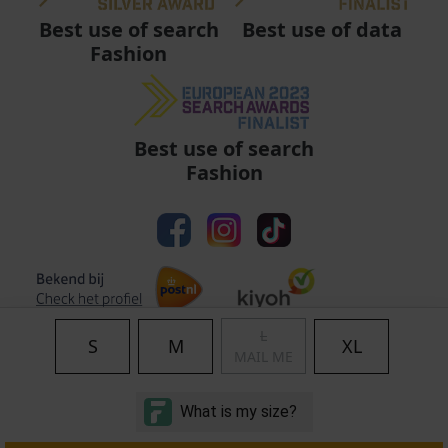
Best use of data
Best use of search
Fashion
Best use of search
Fashion
L
S
M
XL
MAIL ME
Algemene voorwaarden
|
Privacy
|
Cookies
|
© Copyright 2011 - 2026 Soccerfanshop