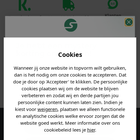
Klanten
Betaal achteraf
Voor 23:59 besteld
beoordelen ons
met Klarna
is morgen in huis!*
met een 9,6!
Ons model is 1.84m 79kg en draagt maat 32.
Je hebt een mystery
korting ontvangen!
Cookies
PRODUCTINFORMATIE
Vertel ons waar je naar op
Wanneer jij onze website in topvorm wilt gebruiken,
zoek bent en claim direct
MATERIAAL & WASVOORSCHRIFT
dan is het nodig om onze cookies te accepteren. Dat
jouw
korting
.
doe je door op 'Accepteer' te klikken. De persoonlijke
cookies plaatsen wij om de website te blijven
ANDERE BESTELDEN OOK
verbeteren en zodat wij en derde partijen jou
persoonlijke content kunnen laten zien. Indien je
Heren kleding
kiest voor
weigeren
, plaatsen we alleen functionele
en analytische cookies welke ervoor zorgen dat de
website goed werkt. Meer informatie over ons
Maak een account aan en ontvang 5%
Dames kleding
cookiebeleid lees je
hier
.
korting op je eerste bestelling!