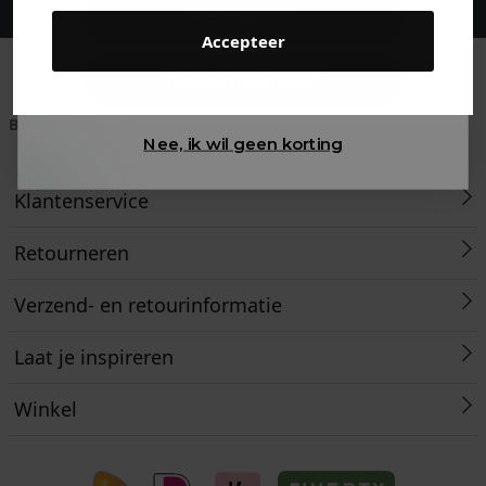
Kids kleding
Accepteer
Gewoon rondkijken
Betaal achteraf met
Voor 23:59 besteld
Klanten beoordelen
Nee, ik wil geen korting
Klarna
is morgen in huis!*
ons met een 9,6!
Klantenservice
Retourneren
Verzend- en retourinformatie
Laat je inspireren
Winkel