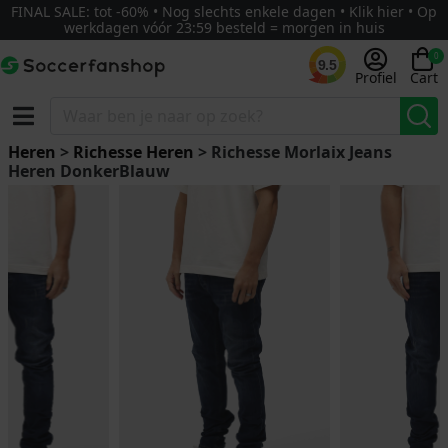
FINAL SALE: tot -60% • Nog slechts enkele dagen • Klik hier • Op
werkdagen vóór 23:59 besteld = morgen in huis
0
9.5
Profiel
Cart
Heren
>
Richesse Heren
> Richesse Morlaix Jeans
Heren DonkerBlauw