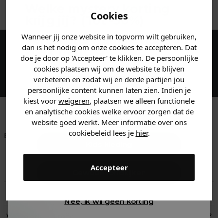
ANDERE BESTELDEN OOK
Welke mystery
korting
Cookies
krijg jij? (Tot
-30%
)
Wanneer jij onze website in topvorm wilt gebruiken,
Vertel ons waar je naar op
dan is het nodig om onze cookies te accepteren. Dat
zoek bent. 👇
Maak een account aan en ontvang 5%
doe je door op 'Accepteer' te klikken. De persoonlijke
cookies plaatsen wij om de website te blijven
korting op je eerste bestelling!
verbeteren en zodat wij en derde partijen jou
Heren kleding
persoonlijke content kunnen laten zien. Indien je
kiest voor
weigeren
, plaatsen we alleen functionele
en analytische cookies welke ervoor zorgen dat de
Dames kleding
website goed werkt. Meer informatie over ons
cookiebeleid lees je
hier
.
Betaal achteraf met
Voor 23:59 besteld
Klanten beoordelen
Kids kleding
Klarna
is morgen in huis!*
ons met een 9,6!
Accepteer
Klantenservice
Gewoon rondkijken
Retourneren
Nee, ik wil geen korting
Verzend- en retourinformatie