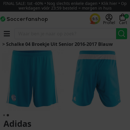
FINAL SALE: tot -60% • Nog slechts enkele dagen • Klik hier • Op
werkdagen vóór 23:59 besteld = morgen in huis
0
9.5
Profiel
Cart
> Schalke 04 Broekje Uit Senior 2016-2017 Blauw
Adidas