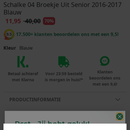
Schalke 04 Broekje Uit Senior 2016-2017
Blauw
11,95
40,00
70%
17.500+ klanten beoordelen ons met een 9,5!
9.5
Kleur
Blauw
Klanten
Betaal achteraf
Voor 23:59 besteld
beoordelen ons
met Klarna
is morgen in huis!*
met een 9,6!
PRODUCTINFORMATIE
MATERIAAL & WASVOORSCHRIFT
Psst... Jij hebt geluk!