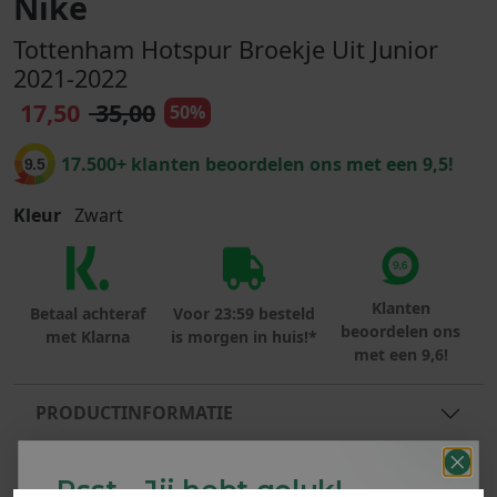
Nike
Tottenham Hotspur Broekje Uit Junior
2021-2022
17,50
35,00
50%
17.500+ klanten beoordelen ons met een 9,5!
9.5
Kleur
Zwart
Klanten
Betaal achteraf
Voor 23:59 besteld
beoordelen ons
met Klarna
is morgen in huis!*
met een 9,6!
PRODUCTINFORMATIE
MATERIAAL & WASVOORSCHRIFT
Psst... Jij hebt geluk!