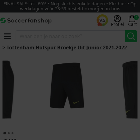
FINAL SALE: tot -60% • Nog slechts enkele dagen • Klik hier • Op
werkdagen vóór 23:59 besteld = morgen in huis
0
9.5
Profiel
Cart
> Tottenham Hotspur Broekje Uit Junior 2021-2022