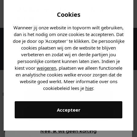
Welke mystery
korting
ANDERE BESTELDEN OOK
Cookies
krijg jij? (Tot
-30%
)
Wanneer jij onze website in topvorm wilt gebruiken,
Vertel ons waar je naar op
dan is het nodig om onze cookies te accepteren. Dat
zoek bent. 👇
doe je door op 'Accepteer' te klikken. De persoonlijke
Maak een account aan en ontvang 5%
cookies plaatsen wij om de website te blijven
korting op je eerste bestelling!
verbeteren en zodat wij en derde partijen jou
Heren kleding
persoonlijke content kunnen laten zien. Indien je
kiest voor
weigeren
, plaatsen we alleen functionele
en analytische cookies welke ervoor zorgen dat de
Dames kleding
website goed werkt. Meer informatie over ons
cookiebeleid lees je
hier
.
Betaal achteraf met
Voor 23:59 besteld
Klanten beoordelen
Kids kleding
Klarna
is morgen in huis!*
ons met een 9,6!
Accepteer
Gewoon rondkijken
Klantenservice
Retourneren
Nee, ik wil geen korting