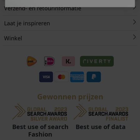
Verzend- en retourinformatie
Laat je inspireren
Winkel
Gewonnen prijzen
Best use of data
Best use of search
Fashion