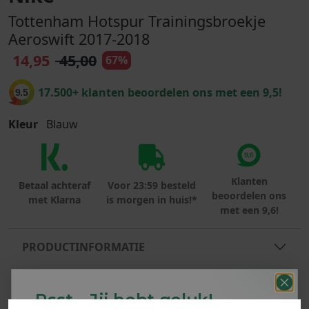
Tottenham Hotspur Trainingsbroekje
Aeroswift 2017-2018
14,95
45,00
67%
17.500+ klanten beoordelen ons met een 9,5!
9.5
Kleur
Blauw
Klanten
Betaal achteraf
Voor 23:59 besteld
beoordelen ons
met Klarna
is morgen in huis!*
met een 9,6!
PRODUCTINFORMATIE
MATERIAAL & WASVOORSCHRIFT
Psst... Jij hebt geluk!