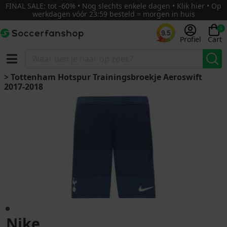
FINAL SALE: tot -60% • Nog slechts enkele dagen • Klik hier • Op
werkdagen vóór 23:59 besteld = morgen in huis
0
9.5
Profiel
Cart
> Tottenham Hotspur Trainingsbroekje Aeroswift
2017-2018
Nike