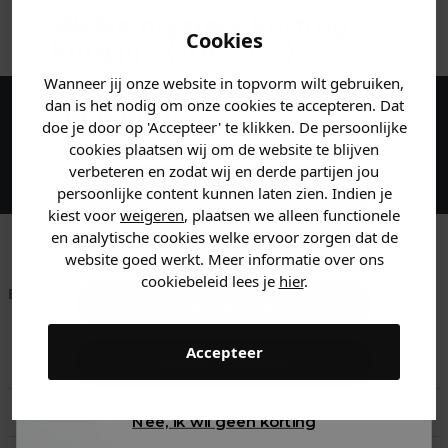
ANDERE BESTELDEN OOK
Welke mystery
korting
Cookies
krijg jij? (Tot
-30%
)
Wanneer jij onze website in topvorm wilt gebruiken,
Vertel ons waar je naar op
dan is het nodig om onze cookies te accepteren. Dat
zoek bent. 👇
doe je door op 'Accepteer' te klikken. De persoonlijke
Maak een account aan en ontvang 5%
cookies plaatsen wij om de website te blijven
korting op je eerste bestelling!
verbeteren en zodat wij en derde partijen jou
Heren kleding
persoonlijke content kunnen laten zien. Indien je
kiest voor
weigeren
, plaatsen we alleen functionele
en analytische cookies welke ervoor zorgen dat de
Dames kleding
website goed werkt. Meer informatie over ons
cookiebeleid lees je
hier
.
Betaal achteraf met
Voor 23:59 besteld
Klanten beoordelen
Kids kleding
Klarna
is morgen in huis!*
ons met een 9,6!
Accepteer
Klantenservice
Gewoon rondkijken
Retourneren
Nee, ik wil geen korting