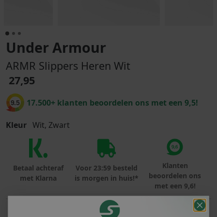
Under Armour
ARMR Slippers Heren Wit
27,95
17.500+ klanten beoordelen ons met een 9,5!
9.5
Kleur
Wit, Zwart
Klanten
Betaal achteraf
Voor 23:59 besteld
beoordelen ons
met Klarna
is morgen in huis!*
met een 9,6!
PRODUCTINFORMATIE