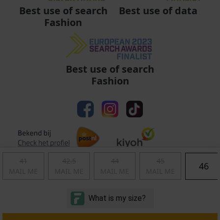
Best use of data
Best use of search
Fashion
Best use of search
Fashion
41
42.5
44
45
46
MAIL ME
MAIL ME
MAIL ME
MAIL ME
Algemene voorwaarden
|
Privacy
|
Cookies
|
© Copyright 2011 - 2026 Soccerfanshop