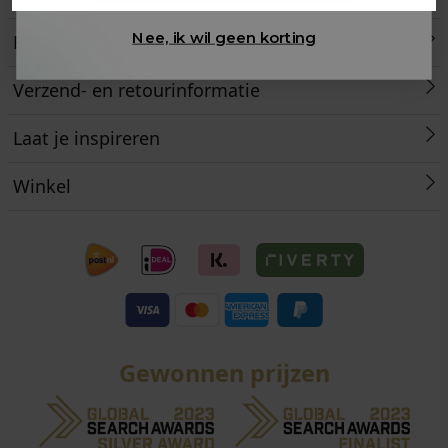
Nee, ik wil geen korting
Retourneren
Verzend- en retourinformatie
Laat je inspireren
Winkel
Gewonnen prijzen