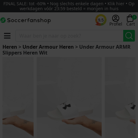
FINAL SALE: tot -60% • Nog slechts enkele dagen • Klik hier • Op
werkdagen vóór 23:59 besteld = morgen in huis
0
9.5
Profiel
Cart
Heren
>
Under Armour Heren
> Under Armour ARMR
Slippers Heren Wit