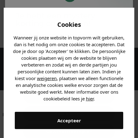
MATERIAAL & WASVOORSCHRIFT
Je hebt een mystery
korting ontvangen!
Cookies
ANDERE BESTELDEN OOK
Vertel ons waar je naar op
Wanneer jij onze website in topvorm wilt gebruiken,
zoek bent en claim direct
dan is het nodig om onze cookies te accepteren. Dat
jouw
korting
.
doe je door op 'Accepteer' te klikken. De persoonlijke
cookies plaatsen wij om de website te blijven
Maak een account aan en ontvang 5%
verbeteren en zodat wij en derde partijen jou
persoonlijke content kunnen laten zien. Indien je
korting op je eerste bestelling!
Heren kleding
kiest voor
weigeren
, plaatsen we alleen functionele
en analytische cookies welke ervoor zorgen dat de
website goed werkt. Meer informatie over ons
Dames kleding
cookiebeleid lees je
hier
.
Kids kleding
Betaal achteraf met
Voor 23:59 besteld
Klanten beoordelen
Accepteer
Klarna
is morgen in huis!*
ons met een 9,6!
Gewoon rondkijken
Klantenservice