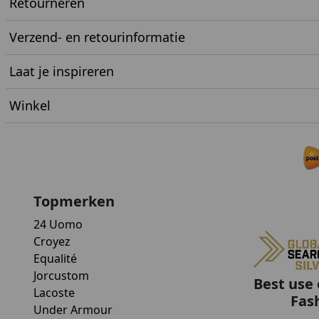
Retourneren
Verzend- en retourinformatie
Laat je inspireren
Winkel
Topmerken
24 Uomo
Croyez
Equalité
Jorcustom
Best use 
Lacoste
Fas
Under Armour