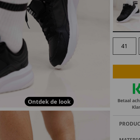
lubs
MID SEASON-SALE DAMES
çe
ay
41
Betaal ach
Ontdek de look
Kla
PRODUC
MATERI