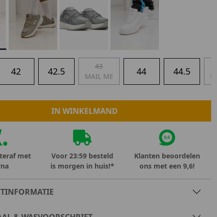
Marokko
Nigeria
MID SEASON-SALE KIDS
Portugal
Spanje
43
42
42.5
44
44.5
MAIL ME
M
IN WINKELMAND
teraf met
Voor 23:59 besteld
Klanten beoordelen
rna
is morgen in huis!*
ons met een 9,6!
TINFORMATIE
AAL & WASVOORSCHRIFT