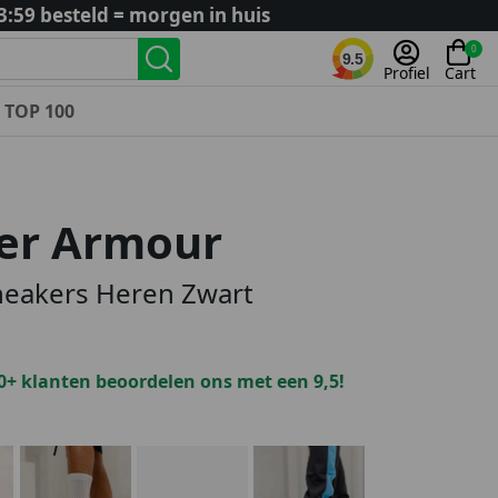
3:59 besteld = morgen in huis
0
9.5
Profiel
Cart
TOP 100
Landenteams
Nederland
er Armour
Algerije
Argentinië
neakers Heren Zwart
België
Curaçao
Duitsland
0+ klanten beoordelen ons met een 9,5!
Engeland
Frankrijk
Italië
Kroatië