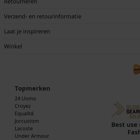
Retourneren
Verzend- en retourinformatie
Laat je inspireren
Winkel
Topmerken
24 Uomo
Croyez
Equalité
Jorcustom
Best use 
Lacoste
Fas
Under Armour