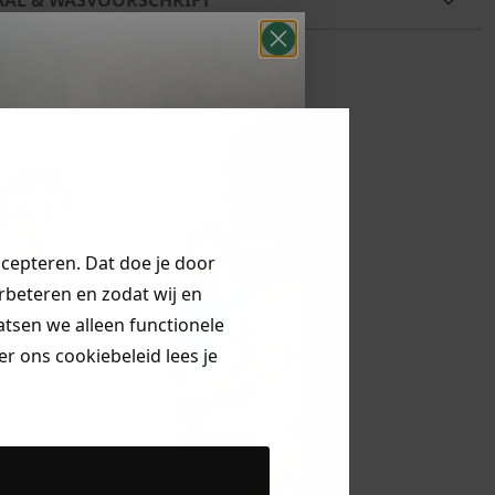
ccepteren. Dat doe je door
erbeteren en zodat wij en
aatsen we alleen functionele
r ons cookiebeleid lees je