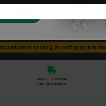
dkijken
ccount aan en ontvang 5% korting op je eerste 
Voor 23:59 besteld
is morgen in huis!*