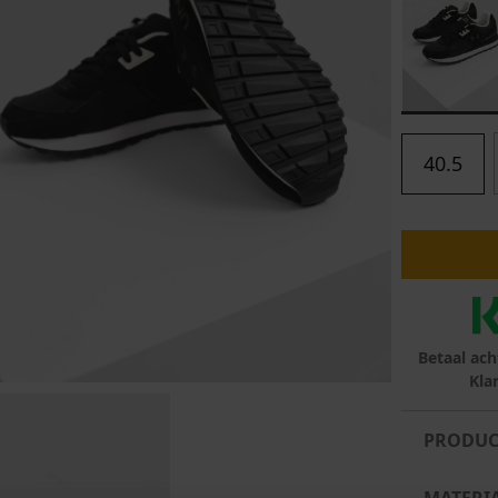
lubs
MID SEASON-SALE DAMES
çe
ay
40.5
Betaal ach
Kla
PRODUC
MATERI