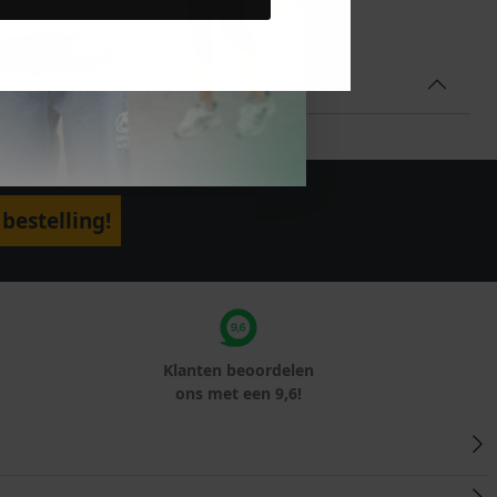
bestelling!
Klanten beoordelen
ons met een 9,6!