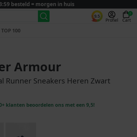
3:59 besteld = morgen in huis
0
9.5
Profiel
Cart
TOP 100
Landenteams
Nederland
er Armour
Algerije
Argentinië
al Runner Sneakers Heren Zwart
België
Curaçao
Duitsland
0+ klanten beoordelen ons met een 9,5!
Engeland
Frankrijk
Italië
Kroatië