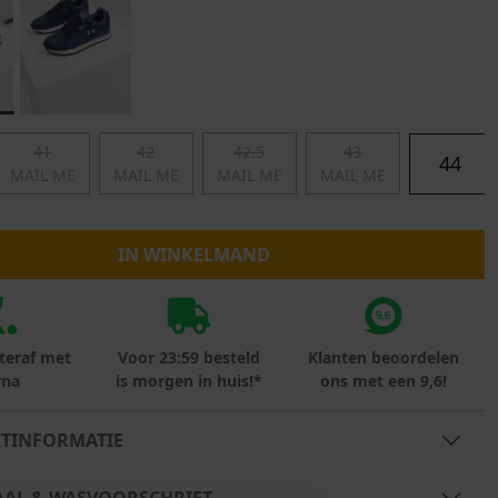
Marokko
Nigeria
MID SEASON-SALE KIDS
Portugal
Spanje
41
42
42.5
43
44
MAIL ME
MAIL ME
MAIL ME
MAIL ME
IN WINKELMAND
teraf met
Voor 23:59 besteld
Klanten beoordelen
rna
is morgen in huis!*
ons met een 9,6!
TINFORMATIE
AAL & WASVOORSCHRIFT