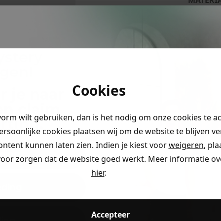
ystery
ngen!
Cookies
r je naar
en claim
vorm wilt gebruiken, dan is het nodig om onze cookies te a
rting
.
persoonlijke cookies plaatsen wij om de website te blijven v
ontent kunnen laten zien. Indien je kiest voor
weigeren
, pl
ding
voor zorgen dat de website goed werkt. Meer informatie ove
hier
.
eding
Accepteer
ding