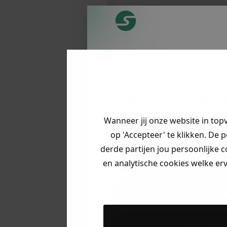
Je hebt een m
korting ontva
Vertel ons waa
op zoek bent 
Wanneer jij onze website in top
direct jouw
ko
op 'Accepteer' te klikken. De 
derde partijen jou persoonlijke c
Heren kle
en analytische cookies welke er
Dames kl
Kids kle