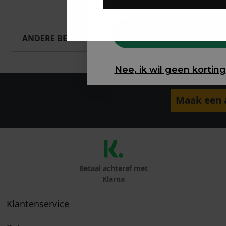
Gewoon ron
ANDERE BESTELDEN OOK
Nee, ik wil geen korting
Maak een a
Betaal achteraf met
Klarna
Klantenservice