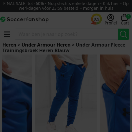
FINAL SALE: tot -60% • Nog slechts enkele dagen • Klik hier • Op
werkdagen vóór 23:59 besteld = morgen in huis
0
9.5
Profiel
Cart
Heren
>
Under Armour Heren
> Under Armour Fleece
Trainingsbroek Heren Blauw