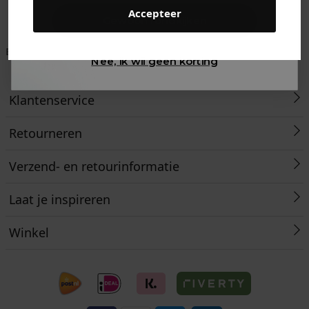
Accepteer
Gewoon rondkijken
Betaal achteraf met
Voor 23:59 besteld
Klanten beoordelen
Nee, ik wil geen korting
Klarna
is morgen in huis!*
ons met een 9,6!
Klantenservice
Retourneren
Verzend- en retourinformatie
Laat je inspireren
Winkel