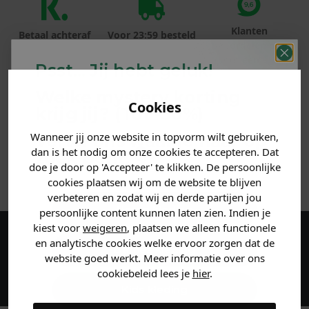
Klanten
Betaal achteraf
Voor 23:59 besteld
beoordelen ons
met Klarna
is morgen in huis!*
met een 9,6!
Psst... Jij hebt geluk!
Welke mystery
korting
PRODUCTINFORMATIE
Cookies
krijg jij? (Tot
-30%
)
MATERIAAL & WASVOORSCHRIFT
Wanneer jij onze website in topvorm wilt gebruiken,
Vertel ons waar je naar op
dan is het nodig om onze cookies te accepteren. Dat
zoek bent. 👇
doe je door op 'Accepteer' te klikken. De persoonlijke
ANDERE BESTELDEN OOK
cookies plaatsen wij om de website te blijven
verbeteren en zodat wij en derde partijen jou
Heren kleding
persoonlijke content kunnen laten zien. Indien je
kiest voor
weigeren
, plaatsen we alleen functionele
en analytische cookies welke ervoor zorgen dat de
Maak een account aan en ontvang 5%
Dames kleding
website goed werkt. Meer informatie over ons
korting op je eerste bestelling!
cookiebeleid lees je
hier
.
Kids kleding