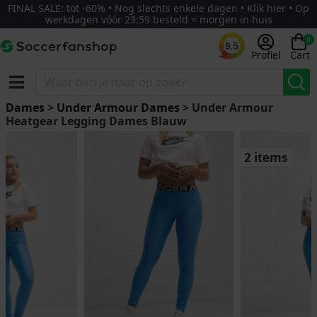
FINAL SALE: tot -60% • Nog slechts enkele dagen • Klik hier • Op
werkdagen vóór 23:59 besteld = morgen in huis
0
9.5
Profiel
Cart
Dames
>
Under Armour Dames
> Under Armour
Heatgear Legging Dames Blauw
2 items