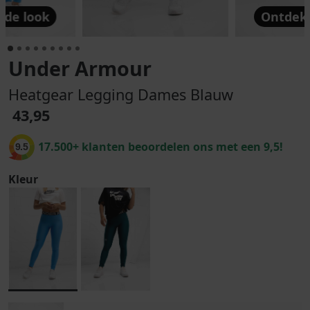
 de look
Ontdek 
Under Armour
Heatgear Legging Dames Blauw
43,95
17.500+ klanten beoordelen ons met een 9,5!
9.5
Kleur