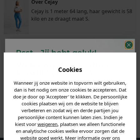
Over Cejay
Cejay is 1 meter 64 lang, haar gewicht is 58
kilo en ze draagt maat S.
Psst... Jij hebt geluk!
Klanten
Betaal achteraf
Voor 23:59 besteld
beoordelen ons
Welke mystery
korting
met Klarna
is morgen in huis!*
Cookies
met een 9,6!
krijg jij? (Tot
-30%
)
Wanneer jij onze website in topvorm wilt gebruiken,
Vertel ons waar je naar op
PRODUCTINFORMATIE
dan is het nodig om onze cookies te accepteren. Dat
zoek bent. 👇
doe je door op 'Accepteer' te klikken. De persoonlijke
MATERIAAL & WASVOORSCHRIFT
cookies plaatsen wij om de website te blijven
verbeteren en zodat wij en derde partijen jou
Heren kleding
persoonlijke content kunnen laten zien. Indien je
ANDERE BESTELDEN OOK
kiest voor
weigeren
, plaatsen we alleen functionele
en analytische cookies welke ervoor zorgen dat de
Dames kleding
website goed werkt. Meer informatie over ons