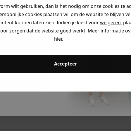
👇
vorm wilt gebruiken, dan is het nodig om onze cookies te a
MATERI
persoonlijke cookies plaatsen wij om de website te blijven v
ontent kunnen laten zien. Indien je kiest voor
weigeren
, pl
ding
voor zorgen dat de website goed werkt. Meer informatie ove
hier
.
eding
ccount aan en ontvang 5% korting op je eerste 
ding
Accepteer
dkijken
Voor 23:59 besteld
is morgen in huis!*