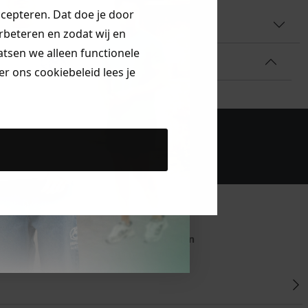
ccepteren. Dat doe je door
AAL & WASVOORSCHRIFT
erbeteren en zodat wij en
aatsen we alleen functionele
r ons cookiebeleid lees je
bestelling!
Klanten beoordelen
ons met een 9,6!