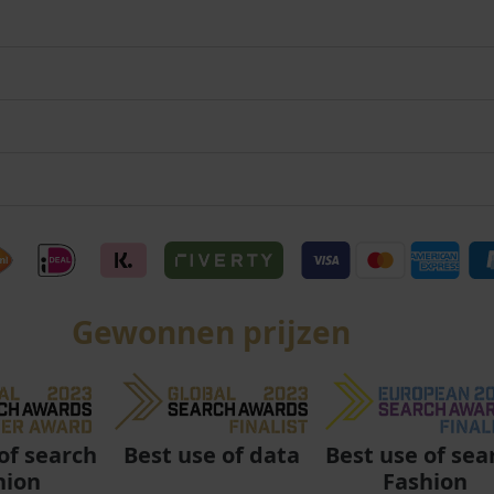
Gewonnen prijzen
Best use of data
Best use of sea
of search
Fashion
hion