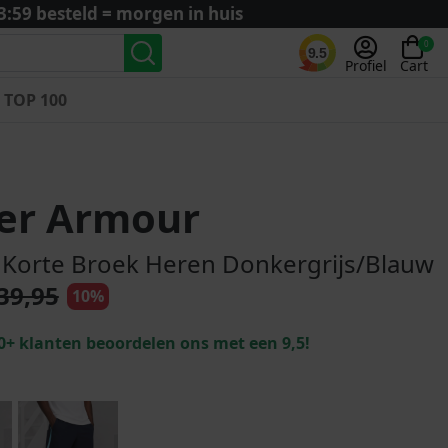
3:59 besteld = morgen in huis
0
9.5
Profiel
Cart
TOP 100
Landenteams
Nederland
er Armour
Algerije
Argentinië
Korte Broek Heren Donkergrijs/Blauw
België
39,95
10%
Curaçao
Duitsland
0+ klanten beoordelen ons met een 9,5!
Engeland
Frankrijk
Italië
Kroatië