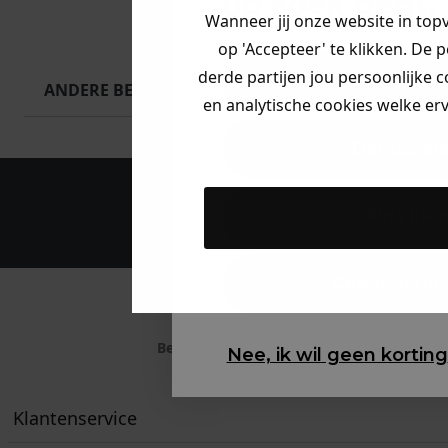
op zoek bent. 
Wanneer jij onze website in top
op 'Accepteer' te klikken. De 
derde partijen jou persoonlijke c
Heren kle
ANDERE BESTELDEN OOK
en analytische cookies welke er
Dames kl
Maak een a
Kids kle
Gewoon ron
Betaal achteraf met
Nee, ik wil geen korting
Klarna
Klantenservice