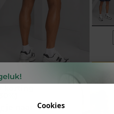
lubs
MID SEASON-SALE DAMES
çe
ay
 geluk!
y
korting
Betaal ach
-30%
)
Kla
Cookies
r je naar
PRODUC