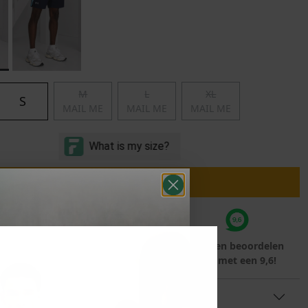
Marokko
Nigeria
MID SEASON-SALE KIDS
Portugal
Spanje
M
L
XL
S
MAIL ME
MAIL ME
MAIL ME
IN WINKELMAND
teraf met
Voor 23:59 besteld
Klanten beoordelen
rna
is morgen in huis!*
ons met een 9,6!
TINFORMATIE