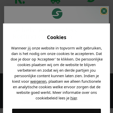
Klanten
Betaal achteraf
Voor 23:59 besteld
beoordelen ons
met Klarna
is morgen in huis!*
met een 9,6!
Je hebt een mystery
PRODUCTINFORMATIE
korting ontvangen!
Cookies
MATERIAAL & WASVOORSCHRIFT
Vertel ons waar je naar op
Wanneer jij onze website in topvorm wilt gebruiken,
zoek bent en claim direct
dan is het nodig om onze cookies te accepteren. Dat
jouw
korting
.
ANDERE BESTELDEN OOK
doe je door op 'Accepteer' te klikken. De persoonlijke
cookies plaatsen wij om de website te blijven
verbeteren en zodat wij en derde partijen jou
persoonlijke content kunnen laten zien. Indien je
Heren kleding
kiest voor
weigeren
, plaatsen we alleen functionele
Maak een account aan en ontvang 5%
en analytische cookies welke ervoor zorgen dat de
website goed werkt. Meer informatie over ons
korting op je eerste bestelling!
Dames kleding
cookiebeleid lees je
hier
.
Kids kleding