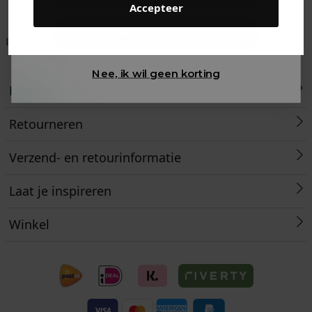
Accepteer
Gewoon rondkijken
Betaal achteraf met
Voor 23:59 besteld
Klanten beoordelen
Klarna
is morgen in huis!*
ons met een 9,6!
Nee, ik wil geen korting
Klantenservice
Retourneren
Verzend- en retourinformatie
Laat je inspireren
Winkel