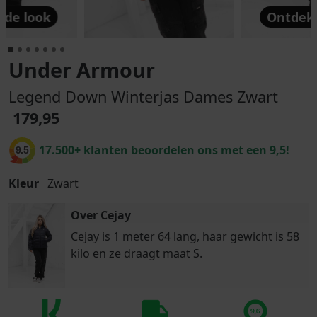
 de look
Ontdek 
Under Armour
Legend Down Winterjas Dames Zwart
179,95
17.500+ klanten beoordelen ons met een 9,5!
9.5
Kleur
Zwart
Over Cejay
Cejay is 1 meter 64 lang, haar gewicht is 58
kilo en ze draagt maat S.