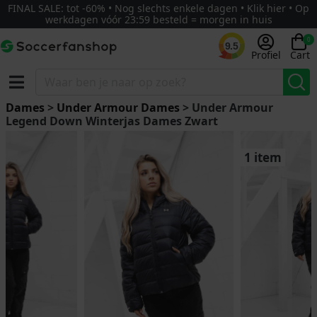
FINAL SALE: tot -60% • Nog slechts enkele dagen • Klik hier • Op
werkdagen vóór 23:59 besteld = morgen in huis
0
9.5
Profiel
Cart
Dames
>
Under Armour Dames
> Under Armour
Legend Down Winterjas Dames Zwart
1 item