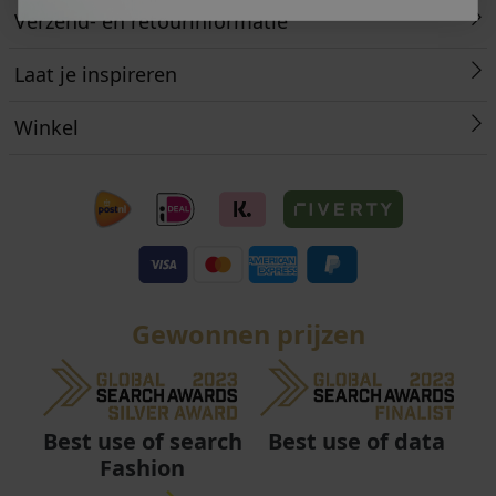
Verzend- en retourinformatie
Laat je inspireren
Winkel
Gewonnen prijzen
Best use of data
Best use of search
Fashion