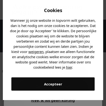
ANDERE BESTELDEN OOK
Welke mystery
korting
Cookies
krijg jij? (Tot
-30%
)
Wanneer jij onze website in topvorm wilt gebruiken,
Vertel ons waar je naar op
dan is het nodig om onze cookies te accepteren. Dat
zoek bent. 👇
doe je door op 'Accepteer' te klikken. De persoonlijke
Maak een account aan en ontvang 5%
cookies plaatsen wij om de website te blijven
korting op je eerste bestelling!
verbeteren en zodat wij en derde partijen jou
Heren kleding
persoonlijke content kunnen laten zien. Indien je
kiest voor
weigeren
, plaatsen we alleen functionele
en analytische cookies welke ervoor zorgen dat de
Dames kleding
website goed werkt. Meer informatie over ons
cookiebeleid lees je
hier
.
Betaal achteraf met
Voor 23:59 besteld
Klanten beoordelen
Kids kleding
Klarna
is morgen in huis!*
ons met een 9,6!
Accepteer
Gewoon rondkijken
Klantenservice
Retourneren
Nee, ik wil geen korting