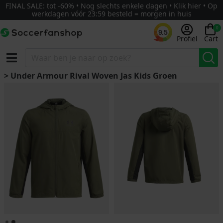
FINAL SALE: tot -60% • Nog slechts enkele dagen • Klik hier • Op
werkdagen vóór 23:59 besteld = morgen in huis
0
9.5
Profiel
Cart
> Under Armour Rival Woven Jas Kids Groen