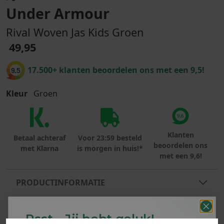
Under Armour
Rival Woven Jas Kids Groen
49,95
17.500+ klanten beoordelen ons met een 9,5!
9.5
Kleur
Groen
Klanten
Betaal achteraf
Voor 23:59 besteld
beoordelen ons
met Klarna
is morgen in huis!*
met een 9,6!
PRODUCTINFORMATIE
MATERIAAL & WASVOORSCHRIFT
Psst... Jij hebt geluk!