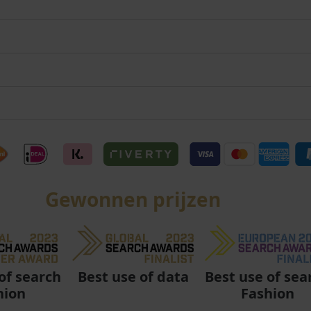
Gewonnen prijzen
Best use of data
Best use of sea
of search
Fashion
hion