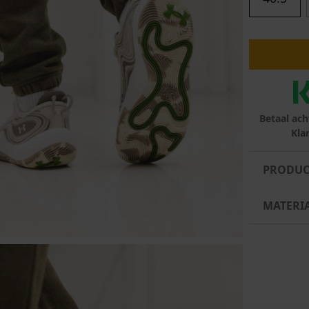
lubs
MID SEASON-SALE DAMES
çe
ay
Betaal ach
Kla
PRODUC
MATERI