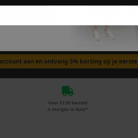
dkijken
ccount aan en ontvang 5% korting op je eerste 
Voor 23:59 besteld
is morgen in huis!*