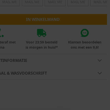
MAIL ME
MAIL ME
MAIL ME
MAIL ME
MAIL ME
Marokko
Nigeria
MID SEASON-SALE KIDS
Portugal
IN WINKELMAND
Spanje
teraf met
Voor 23:59 besteld
Klanten beoordelen
rna
is morgen in huis!*
ons met een 9,6!
TINFORMATIE
AAL & WASVOORSCHRIFT