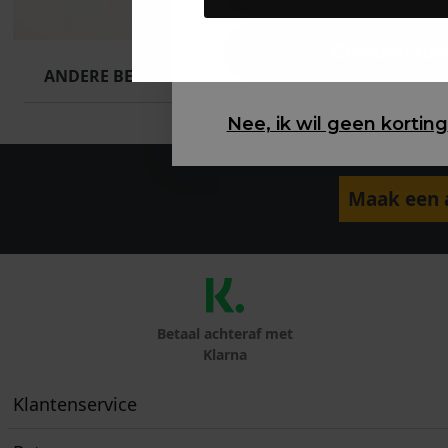
Gewoon ron
ANDERE BESTELDEN OOK
Nee, ik wil geen korting
Maak een a
Betaal achteraf met
Klarna
Klantenservice