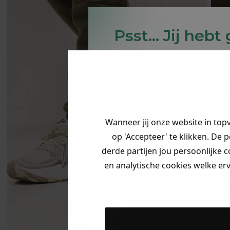
Psst... Jij hebt
Welke myster
krijg jij? (Tot
Vertel ons waa
op zoek bent. 
Wanneer jij onze website in top
op 'Accepteer' te klikken. De 
derde partijen jou persoonlijke c
Heren kle
en analytische cookies welke er
Dames kl
Kids kle