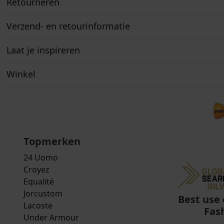
Retourneren
Verzend- en retourinformatie
Laat je inspireren
Winkel
Topmerken
24 Uomo
Croyez
Equalité
Jorcustom
Best use 
Lacoste
Fas
Under Armour