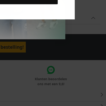
bestelling!
Klanten beoordelen
ons met een 9,6!