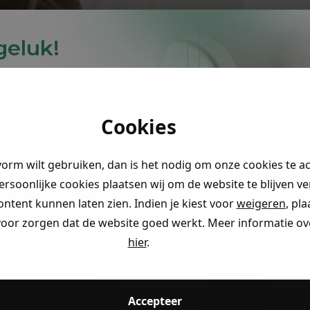
 geluk!
y
korting
-30%
)
Cookies
r je naar
👇
vorm wilt gebruiken, dan is het nodig om onze cookies te a
persoonlijke cookies plaatsen wij om de website te blijven v
ontent kunnen laten zien. Indien je kiest voor
weigeren
, pl
ding
voor zorgen dat de website goed werkt. Meer informatie ove
hier
.
eding
ding
Accepteer