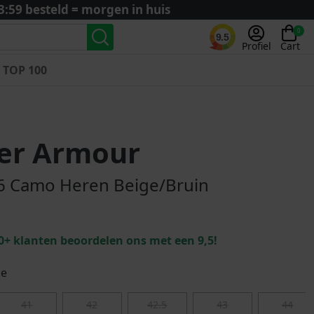
3:59 besteld = morgen in huis
0
9.5
Profiel
Cart
TOP 100
Landenteams
Nederland
er Armour
Algerije
Argentinië
6 Camo Heren Beige/Bruin
België
Curaçao
Duitsland
0+ klanten beoordelen ons met een 9,5!
Engeland
Frankrijk
ge
Italië
41
42
42.5
43
44
Kroatië