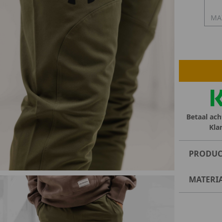
MA
lubs
MID SEASON-SALE DAMES
çe
ay
Betaal ach
Kla
PRODUC
MATERI