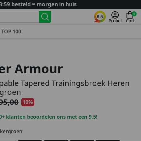
3:59 besteld = morgen in huis
0
9.5
Profiel
Cart
TOP 100
Landenteams
Nederland
er Armour
Algerije
Argentinië
pable Tapered Trainingsbroek Heren
België
groen
Curaçao
95,00
10%
Duitsland
Engeland
0+ klanten beoordelen ons met een 9,5!
Frankrijk
Italië
kergroen
Kroatië