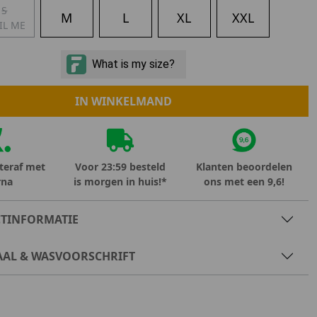
S
Marokko
M
L
XL
XXL
IL ME
Nigeria
MID SEASON-SALE KIDS
Portugal
Spanje
IN WINKELMAND
teraf met
Voor 23:59 besteld
Klanten beoordelen
rna
is morgen in huis!*
ons met een 9,6!
TINFORMATIE
AAL & WASVOORSCHRIFT