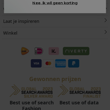
Nee, ik wil geen korting
Verzend- en retourinformatie
Laat je inspireren
Winkel
Gewonnen prijzen
Best use of data
Best use of search
Fashion