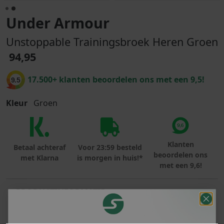
Under Armour
Unstoppable Trainingsbroek Heren Groen
94,95
17.500+ klanten beoordelen ons met een 9,5!
9.5
Kleur
Groen
Klanten
Betaal achteraf
Voor 23:59 besteld
beoordelen ons
met Klarna
is morgen in huis!*
met een 9,6!
PRODUCTINFORMATIE
MATERIAAL & WASVOORSCHRIFT