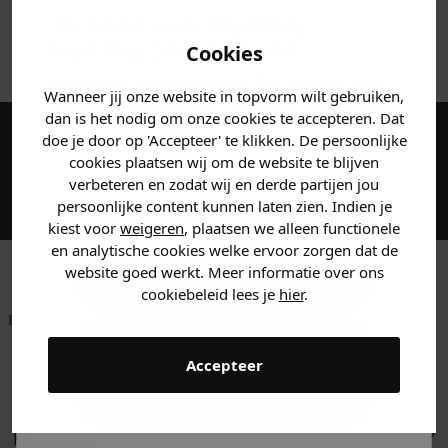
Je hebt een mystery
ANDERE BESTELDEN OOK
korting ontvangen!
Cookies
Vertel ons waar je naar op
Wanneer jij onze website in topvorm wilt gebruiken,
zoek bent en claim direct
dan is het nodig om onze cookies te accepteren. Dat
jouw
korting
.
doe je door op 'Accepteer' te klikken. De persoonlijke
Maak een account aan en ontvang 5%
cookies plaatsen wij om de website te blijven
korting op je eerste bestelling!
verbeteren en zodat wij en derde partijen jou
persoonlijke content kunnen laten zien. Indien je
Heren kleding
kiest voor
weigeren
, plaatsen we alleen functionele
en analytische cookies welke ervoor zorgen dat de
website goed werkt. Meer informatie over ons
Dames kleding
cookiebeleid lees je
hier
.
Betaal achteraf met
Voor 23:59 besteld
Klanten beoordelen
Klarna
is morgen in huis!*
ons met een 9,6!
Kids kleding
Accepteer
Klantenservice
Gewoon rondkijken
Retourneren