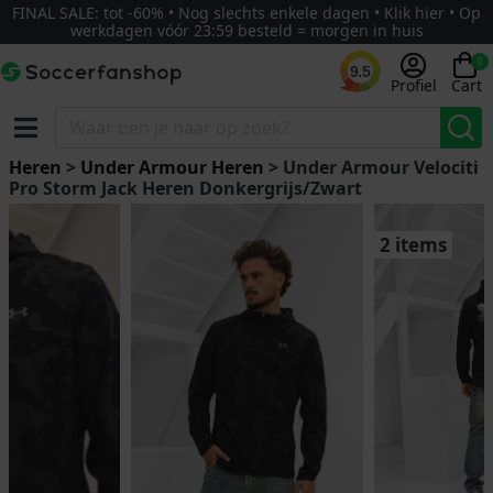
FINAL SALE: tot -60% • Nog slechts enkele dagen • Klik hier • Op
werkdagen vóór 23:59 besteld = morgen in huis
0
9.5
Profiel
Cart
Heren
>
Under Armour Heren
> Under Armour Velociti
Pro Storm Jack Heren Donkergrijs/Zwart
2 items