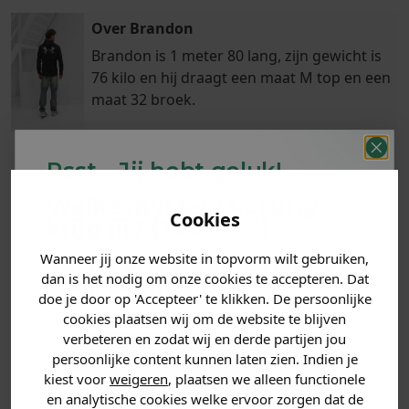
Over Brandon
Brandon is 1 meter 80 lang, zijn gewicht is
76 kilo en hij draagt een maat M top en een
maat 32 broek.
Psst... Jij hebt geluk!
Klanten
Welke mystery
korting
Betaal achteraf
Voor 23:59 besteld
Cookies
beoordelen ons
met Klarna
is morgen in huis!*
krijg jij? (Tot
-30%
)
met een 9,6!
Wanneer jij onze website in topvorm wilt gebruiken,
Vertel ons waar je naar op
dan is het nodig om onze cookies te accepteren. Dat
zoek bent. 👇
PRODUCTINFORMATIE
doe je door op 'Accepteer' te klikken. De persoonlijke
cookies plaatsen wij om de website te blijven
MATERIAAL & WASVOORSCHRIFT
verbeteren en zodat wij en derde partijen jou
Heren kleding
persoonlijke content kunnen laten zien. Indien je
kiest voor
weigeren
, plaatsen we alleen functionele
ANDERE BESTELDEN OOK
en analytische cookies welke ervoor zorgen dat de
Dames kleding