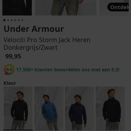
Ontdek 
Under Armour
Velociti Pro Storm Jack Heren
Donkergrijs/Zwart
99,95
17.500+ klanten beoordelen ons met een 9,5!
9.5
Kleur