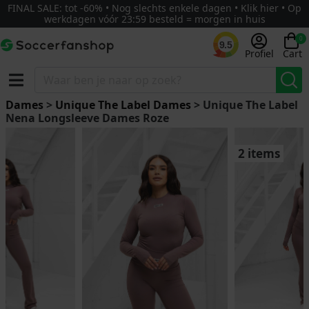
FINAL SALE: tot -60% • Nog slechts enkele dagen • Klik hier • Op
werkdagen vóór 23:59 besteld = morgen in huis
0
9.5
Profiel
Cart
Dames
>
Unique The Label Dames
> Unique The Label
Nena Longsleeve Dames Roze
2 items