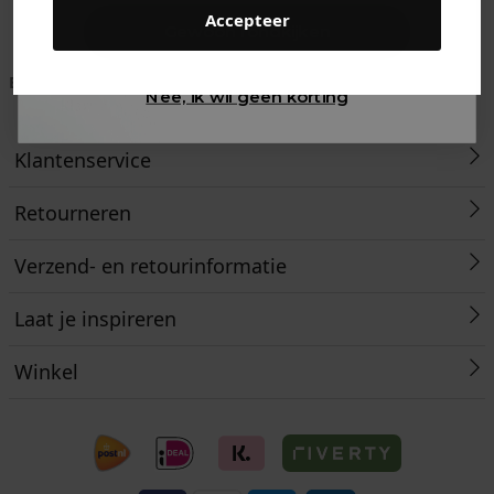
Accepteer
Gewoon rondkijken
Betaal achteraf met
Voor 23:59 besteld
Klanten beoordelen
Nee, ik wil geen korting
Klarna
is morgen in huis!*
ons met een 9,6!
Klantenservice
Retourneren
Verzend- en retourinformatie
Laat je inspireren
Winkel