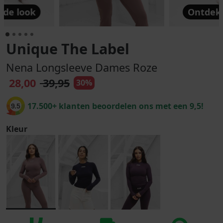
 de look
Ontdek 
Unique The Label
Nena Longsleeve Dames Roze
28,00
39,95
30%
17.500+ klanten beoordelen ons met een 9,5!
9.5
Kleur