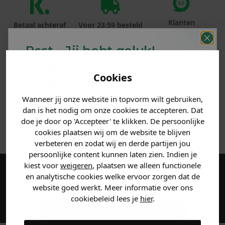
Klanten
Betaal achteraf
Voor 23:59 besteld
beoordelen ons
met Klarna
is morgen in huis!*
met een 9,6!
Psst... Jij hebt geluk!
Welke mystery
korting
PRODUCTINFORMATIE
Cookies
krijg jij? (Tot
-30%
)
MATERIAAL & WASVOORSCHRIFT
Wanneer jij onze website in topvorm wilt gebruiken,
Vertel ons waar je naar op
dan is het nodig om onze cookies te accepteren. Dat
zoek bent. 👇
doe je door op 'Accepteer' te klikken. De persoonlijke
ANDERE BESTELDEN OOK
cookies plaatsen wij om de website te blijven
verbeteren en zodat wij en derde partijen jou
Heren kleding
persoonlijke content kunnen laten zien. Indien je
kiest voor
weigeren
, plaatsen we alleen functionele
en analytische cookies welke ervoor zorgen dat de
Maak een account aan en ontvang 5%
Dames kleding
website goed werkt. Meer informatie over ons
korting op je eerste bestelling!
cookiebeleid lees je
hier
.
Kids kleding