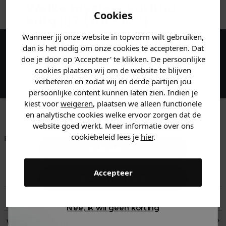
Welke mystery
korting
Cookies
krijg jij? (Tot
-30%
)
Wanneer jij onze website in topvorm wilt gebruiken,
Vertel ons waar je naar op
dan is het nodig om onze cookies te accepteren. Dat
zoek bent. 👇
Maak een account aan en ontvang 5%
doe je door op 'Accepteer' te klikken. De persoonlijke
korting op je eerste bestelling!
cookies plaatsen wij om de website te blijven
verbeteren en zodat wij en derde partijen jou
Heren kleding
persoonlijke content kunnen laten zien. Indien je
kiest voor
weigeren
, plaatsen we alleen functionele
en analytische cookies welke ervoor zorgen dat de
Dames kleding
website goed werkt. Meer informatie over ons
cookiebeleid lees je
hier
.
Betaal achteraf met
Voor 23:59 besteld
Klanten beoordelen
Klarna
is morgen in huis!*
ons met een 9,6!
Kids kleding
Accepteer
Klantenservice
Gewoon rondkijken
Retourneren
Nee, ik wil geen korting
Verzend- en retourinformatie