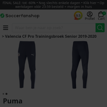
FINAL SALE: tot -60% • Nog slechts enkele dagen • Klik hier • Op
werkdagen vóór 23:59 besteld = morgen in huis
0
9.5
Profiel
Cart
> Valencia CF Pro Trainingsbroek Senior 2019-2020
Puma