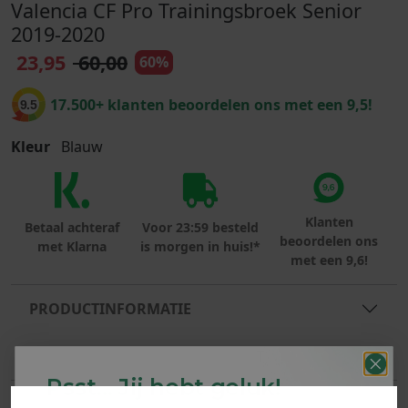
Valencia CF Pro Trainingsbroek Senior
2019-2020
23,95
60,00
60%
17.500+ klanten beoordelen ons met een 9,5!
9.5
Kleur
Blauw
Klanten
Betaal achteraf
Voor 23:59 besteld
beoordelen ons
met Klarna
is morgen in huis!*
met een 9,6!
PRODUCTINFORMATIE
MATERIAAL & WASVOORSCHRIFT
Psst... Jij hebt geluk!
ANDERE BESTELDEN OOK