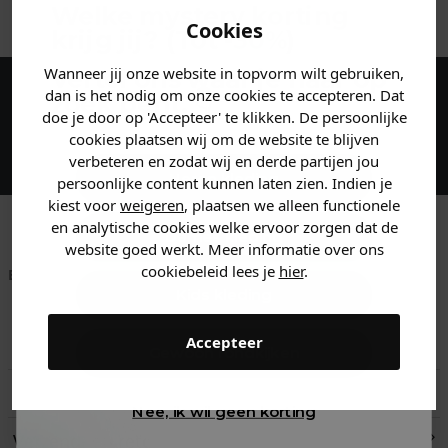
Welke mystery
korting
Cookies
krijg jij? (Tot
-30%
)
Wanneer jij onze website in topvorm wilt gebruiken,
Vertel ons waar je naar op
dan is het nodig om onze cookies te accepteren. Dat
zoek bent. 👇
Maak een account aan en ontvang 5%
doe je door op 'Accepteer' te klikken. De persoonlijke
korting op je eerste bestelling!
cookies plaatsen wij om de website te blijven
verbeteren en zodat wij en derde partijen jou
Heren kleding
persoonlijke content kunnen laten zien. Indien je
kiest voor
weigeren
, plaatsen we alleen functionele
en analytische cookies welke ervoor zorgen dat de
Dames kleding
website goed werkt. Meer informatie over ons
cookiebeleid lees je
hier
.
Betaal achteraf met
Voor 23:59 besteld
Klanten beoordelen
Klarna
is morgen in huis!*
ons met een 9,6!
Kids kleding
Accepteer
Klantenservice
Gewoon rondkijken
Retourneren
Nee, ik wil geen korting
Verzend- en retourinformatie