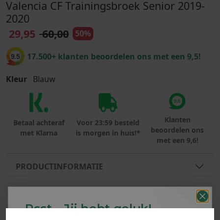
Valencia CF Trainingsbroek Senior 2019-
2020
29,95
60,00
50%
17.500+ klanten beoordelen ons met een 9,5!
9.5
Kleur
Blauw
Klanten
Betaal achteraf
Voor 23:59 besteld
beoordelen ons
met Klarna
is morgen in huis!*
met een 9,6!
PRODUCTINFORMATIE
MATERIAAL & WASVOORSCHRIFT
Psst... Jij hebt geluk!
ANDERE BESTELDEN OOK