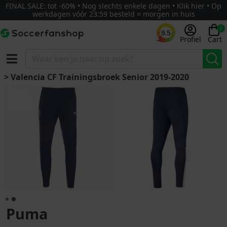
FINAL SALE: tot -60% • Nog slechts enkele dagen • Klik hier • Op
werkdagen vóór 23:59 besteld = morgen in huis
0
9.5
Profiel
Cart
> Valencia CF Trainingsbroek Senior 2019-2020
Puma