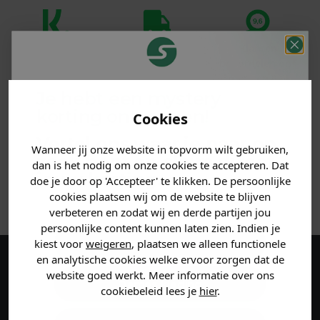
Klanten
Betaal achteraf
Voor 23:59 besteld
beoordelen ons
met Klarna
is morgen in huis!*
met een 9,6!
Je hebt een mystery
korting ontvangen!
PRODUCTINFORMATIE
Cookies
Vertel ons waar je naar op
Wanneer jij onze website in topvorm wilt gebruiken,
MATERIAAL & WASVOORSCHRIFT
zoek bent en claim direct
dan is het nodig om onze cookies te accepteren. Dat
jouw
korting
.
doe je door op 'Accepteer' te klikken. De persoonlijke
ANDERE BESTELDEN OOK
cookies plaatsen wij om de website te blijven
verbeteren en zodat wij en derde partijen jou
persoonlijke content kunnen laten zien. Indien je
Heren kleding
kiest voor
weigeren
, plaatsen we alleen functionele
en analytische cookies welke ervoor zorgen dat de
Maak een account aan en ontvang 5%
website goed werkt. Meer informatie over ons
Dames kleding
cookiebeleid lees je
hier
.
korting op je eerste bestelling!