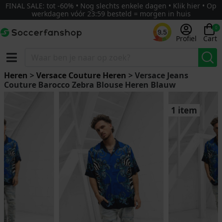
FINAL SALE: tot -60% • Nog slechts enkele dagen • Klik hier • Op
werkdagen vóór 23:59 besteld = morgen in huis
0
9.5
Profiel
Cart
Heren
>
Versace Couture Heren
> Versace Jeans
Couture Barocco Zebra Blouse Heren Blauw
1 item