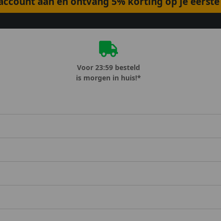
ccount aan en ontvang 5% korting op je eerste 
Voor 23:59 besteld
is morgen in huis!*