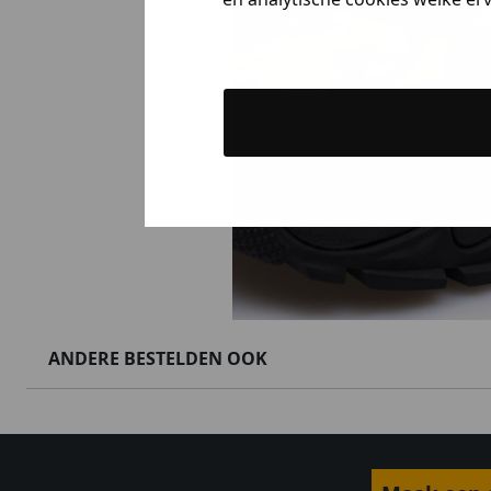
Heren kle
Dames kle
Kids kle
Gewoon rond
ANDERE BESTELDEN OOK
Nee, ik wil geen korting