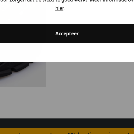
hier
.
ding
Accepteer
ding
ding
kijken