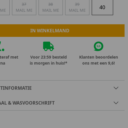
37
38
39
Marokko
40
 ME
MAIL ME
MAIL ME
MAIL ME
Nigeria
MID SEASON-SALE KIDS
Portugal
Spanje
IN WINKELMAND
teraf met
Voor 23:59 besteld
Klanten beoordelen
rna
is morgen in huis!*
ons met een 9,6!
TINFORMATIE
AAL & WASVOORSCHRIFT