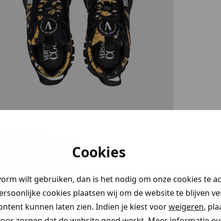
stery
Cookies
en!
vorm wilt gebruiken, dan is het nodig om onze cookies te a
 je naar op
persoonlijke cookies plaatsen wij om de website te blijven v
aim direct
ontent kunnen laten zien. Indien je kiest voor
weigeren
, pl
voor zorgen dat de website goed werkt. Meer informatie ove