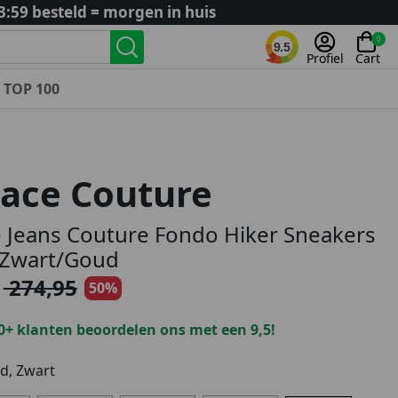
3:59 besteld = morgen in huis
0
9.5
Profiel
Cart
TOP 100
Landenteams
Nederland
ace Couture
Algerije
Argentinië
 Jeans Couture Fondo Hiker Sneakers
België
Zwart/Goud
Curaçao
274,95
50%
Duitsland
Engeland
0+ klanten beoordelen ons met een 9,5!
Frankrijk
Italië
, Zwart
Kroatië