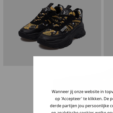
Je hebt een my
korting ontvang
Wanneer jij onze website in top
Vertel ons waar
op 'Accepteer' te klikken. De 
zoek bent en cl
derde partijen jou persoonlijke c
jouw
korting
.
en analytische cookies welke er