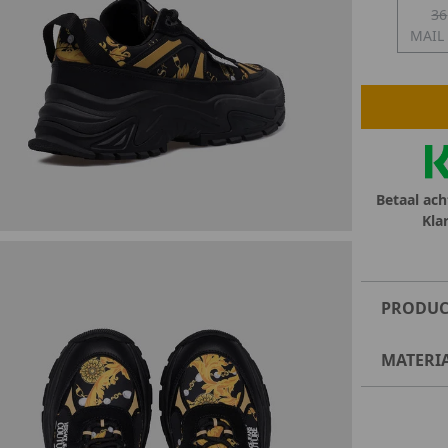
36
MAIL
lubs
MID SEASON-SALE DAMES
çe
ay
Betaal ach
Kla
PRODUC
MATERI