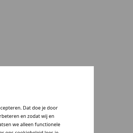
ccepteren. Dat doe je door
erbeteren en zodat wij en
aatsen we alleen functionele
r ons cookiebeleid lees je