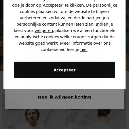
jouw
korting
.
doe je door op 'Accepteer' te klikken. De persoonlijke
cookies plaatsen wij om de website te blijven
verbeteren en zodat wij en derde partijen jou
persoonlijke content kunnen laten zien. Indien je
Heren kleding
kiest voor
weigeren
, plaatsen we alleen functionele
en analytische cookies welke ervoor zorgen dat de
website goed werkt. Meer informatie over ons
Dames kleding
cookiebeleid lees je
hier
.
Kids kleding
Accepteer
Trending
Gewoon rondkijken
Nee, ik wil geen korting