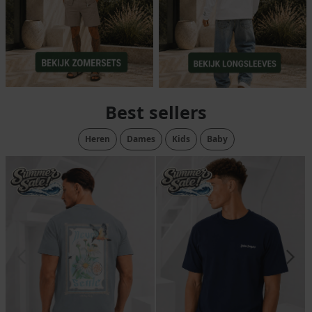
Best sellers
Heren
Dames
Kids
Baby