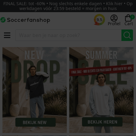
FINAL SALE: tot -60% • Nog slechts enkele dagen • Klik hier • Op
werkdagen vóór 23:59 besteld = morgen in huis
0
9.5
Profiel
Cart