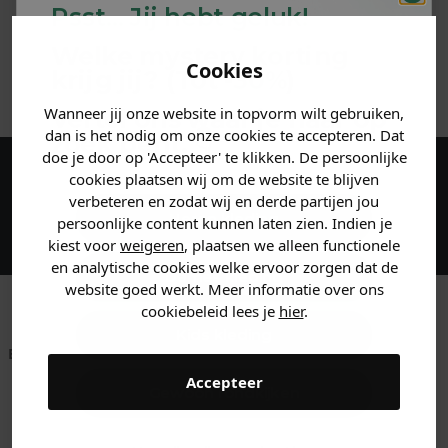
Psst... Jij hebt geluk!
MATERIAAL & WASVOORSCHRIFT
Welke mystery
korting
Cookies
krijg jij? (Tot
-30%
)
ANDERE BESTELDEN OOK
Wanneer jij onze website in topvorm wilt gebruiken,
Vertel ons waar je naar op
dan is het nodig om onze cookies te accepteren. Dat
zoek bent. 👇
doe je door op 'Accepteer' te klikken. De persoonlijke
cookies plaatsen wij om de website te blijven
Maak een account aan en ontvang 5%
verbeteren en zodat wij en derde partijen jou
korting op je eerste bestelling!
Heren kleding
persoonlijke content kunnen laten zien. Indien je
kiest voor
weigeren
, plaatsen we alleen functionele
en analytische cookies welke ervoor zorgen dat de
Dames kleding
website goed werkt. Meer informatie over ons
cookiebeleid lees je
hier
.
Kids kleding
Betaal achteraf met
Voor 23:59 besteld
Klanten beoordelen
Klarna
is morgen in huis!*
ons met een 9,6!
Accepteer
Gewoon rondkijken
Klantenservice