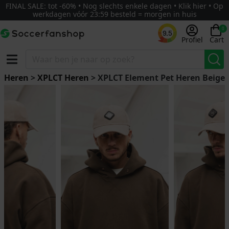
FINAL SALE: tot -60% • Nog slechts enkele dagen • Klik hier • Op
werkdagen vóór 23:59 besteld = morgen in huis
0
9.5
Profiel
Cart
Heren
>
XPLCT Heren
> XPLCT Element Pet Heren Beige