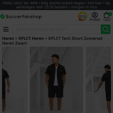
FINAL SALE: tot -60% • Nog slechts enkele dagen • Klik hier • Op
werkdagen vóór 23:59 besteld = morgen in huis
0
9.5
Profiel
Cart
Heren
>
XPLCT Heren
> XPLCT Tech Short Zomerset
Heren Zwart