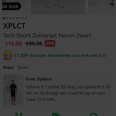
 de look
XPLCT
Tech Short Zomerset Heren Zwart
119,99
199,95
40%
17.500+ klanten beoordelen ons met een 9,5!
9.5
Kleur
Zwart
Over Dylano
Dylano is 1 meter 85 lang, zijn gewicht is 85
kilo en hij draagt een maat M top en een
maat 32 broek.