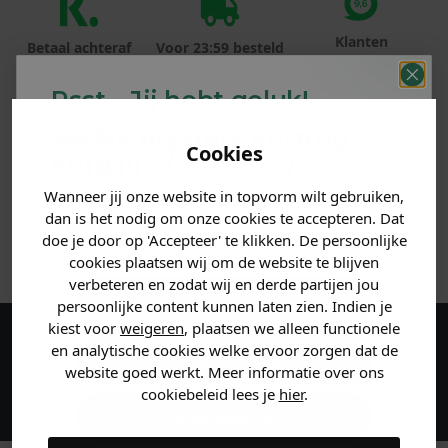
Klanten
Betaal achteraf
Voor 23:59 besteld
beoordelen ons
met Klarna
is morgen in huis!*
met een 9,6!
Psst... Jij hebt geluk!
Welke mystery
korting
PRODUCTINFORMATIE
Cookies
krijg jij? (Tot
-30%
)
MATERIAAL & WASVOORSCHRIFT
Wanneer jij onze website in topvorm wilt gebruiken,
Vertel ons waar je naar op
dan is het nodig om onze cookies te accepteren. Dat
zoek bent. 👇
doe je door op 'Accepteer' te klikken. De persoonlijke
ANDERE BESTELDEN OOK
cookies plaatsen wij om de website te blijven
verbeteren en zodat wij en derde partijen jou
Heren kleding
persoonlijke content kunnen laten zien. Indien je
kiest voor
weigeren
, plaatsen we alleen functionele
en analytische cookies welke ervoor zorgen dat de
Maak een account aan en ontvang 5%
Dames kleding
website goed werkt. Meer informatie over ons
korting op je eerste bestelling!
cookiebeleid lees je
hier
.
Kids kleding