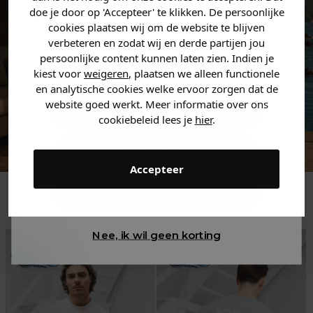
jouw
korting
.
doe je door op 'Accepteer' te klikken. De persoonlijke
cookies plaatsen wij om de website te blijven
verbeteren en zodat wij en derde partijen jou
persoonlijke content kunnen laten zien. Indien je
Heren kleding
kiest voor
weigeren
, plaatsen we alleen functionele
en analytische cookies welke ervoor zorgen dat de
website goed werkt. Meer informatie over ons
Dames kleding
cookiebeleid lees je
hier
.
Kids kleding
Accepteer
Trending
Gewoon rondkijken
Nee, ik wil geen korting