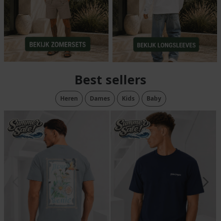
Best sellers
Heren
Dames
Kids
Baby