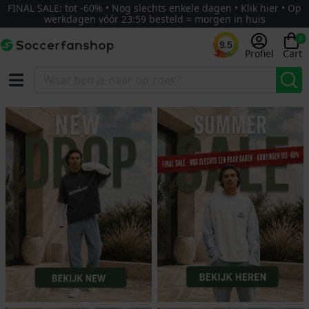
FINAL SALE: tot -60% • Nog slechts enkele dagen • Klik hier • Op
werkdagen vóór 23:59 besteld = morgen in huis
0
9.5
Profiel
Cart