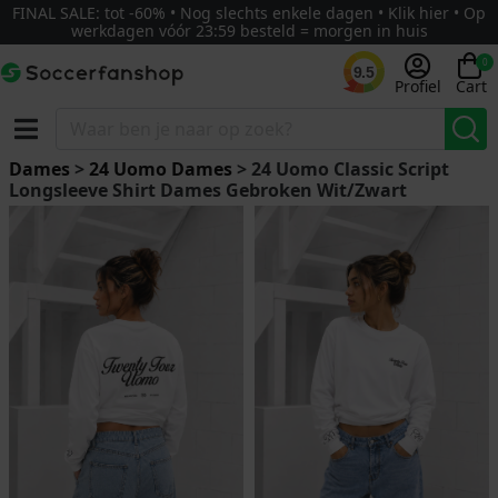
FINAL SALE: tot -60% • Nog slechts enkele dagen • Klik hier • Op
werkdagen vóór 23:59 besteld = morgen in huis
0
9.5
Profiel
Cart
Dames
>
24 Uomo Dames
> 24 Uomo Classic Script
Longsleeve Shirt Dames Gebroken Wit/Zwart