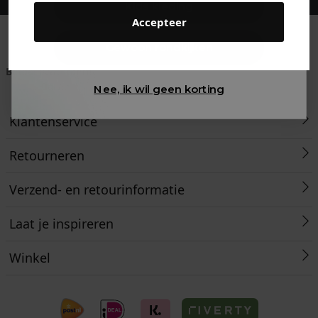
Kids kleding
Accepteer
Gewoon rondkijken
Betaal achteraf met
Voor 23:59 besteld
Klanten beoordelen
Klarna
is morgen in huis!*
ons met een 9,6!
Nee, ik wil geen korting
Klantenservice
Retourneren
Verzend- en retourinformatie
Laat je inspireren
Winkel