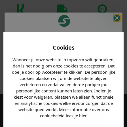
Klanten
Betaal achteraf
Voor 23:59 besteld
beoordelen ons
met Klarna
is morgen in huis!*
met een 9,6!
Je hebt een mystery
korting ontvangen!
PRODUCTINFORMATIE
Cookies
Vertel ons waar je naar op
Wanneer jij onze website in topvorm wilt gebruiken,
MATERIAAL & WASVOORSCHRIFT
zoek bent en claim direct
dan is het nodig om onze cookies te accepteren. Dat
jouw
korting
.
doe je door op 'Accepteer' te klikken. De persoonlijke
ANDERE BESTELDEN OOK
cookies plaatsen wij om de website te blijven
verbeteren en zodat wij en derde partijen jou
persoonlijke content kunnen laten zien. Indien je
Heren kleding
kiest voor
weigeren
, plaatsen we alleen functionele
en analytische cookies welke ervoor zorgen dat de
Maak een account aan en ontvang 5%
website goed werkt. Meer informatie over ons
Dames kleding
cookiebeleid lees je
hier
.
korting op je eerste bestelling!