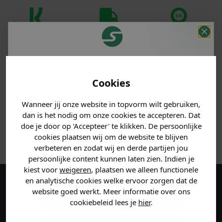
Klanten
Betaal achteraf
Voor 23:59 besteld
beoordelen ons
met Klarna
is morgen in huis!*
met een 9,6!
Je hebt een mystery
korting ontvangen!
PRODUCTINFORMATIE
Cookies
Vertel ons waar je naar op
Wanneer jij onze website in topvorm wilt gebruiken,
MATERIAAL & WASVOORSCHRIFT
zoek bent en claim direct
dan is het nodig om onze cookies te accepteren. Dat
jouw
korting
.
doe je door op 'Accepteer' te klikken. De persoonlijke
ANDERE BESTELDEN OOK
cookies plaatsen wij om de website te blijven
verbeteren en zodat wij en derde partijen jou
persoonlijke content kunnen laten zien. Indien je
Heren kleding
kiest voor
weigeren
, plaatsen we alleen functionele
en analytische cookies welke ervoor zorgen dat de
Maak een account aan en ontvang 5%
website goed werkt. Meer informatie over ons
Dames kleding
cookiebeleid lees je
hier
.
korting op je eerste bestelling!