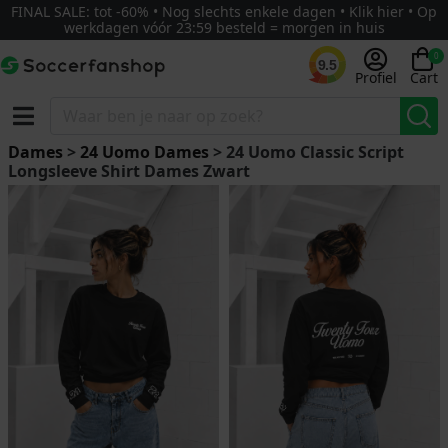
FINAL SALE: tot -60% • Nog slechts enkele dagen • Klik hier • Op
werkdagen vóór 23:59 besteld = morgen in huis
0
9.5
Profiel
Cart
Dames
>
24 Uomo Dames
> 24 Uomo Classic Script
Longsleeve Shirt Dames Zwart