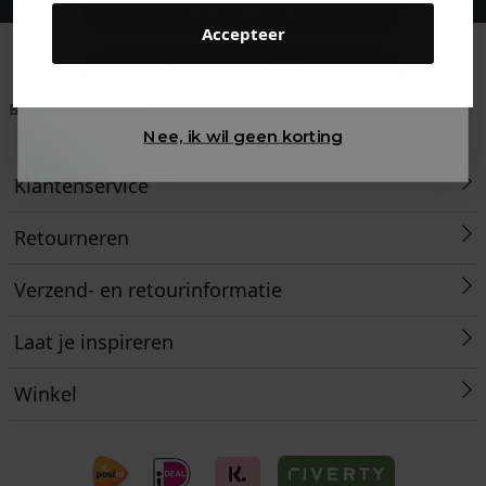
Kids kleding
Accepteer
Gewoon rondkijken
Betaal achteraf met
Voor 23:59 besteld
Klanten beoordelen
Klarna
is morgen in huis!*
ons met een 9,6!
Nee, ik wil geen korting
Klantenservice
Retourneren
Verzend- en retourinformatie
Laat je inspireren
Winkel