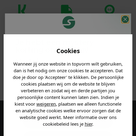
Klanten
Betaal achteraf
Voor 23:59 besteld
beoordelen ons
met Klarna
is morgen in huis!*
met een 9,6!
Je hebt een mystery
korting ontvangen!
PRODUCTINFORMATIE
Cookies
Vertel ons waar je naar op
Wanneer jij onze website in topvorm wilt gebruiken,
MATERIAAL & WASVOORSCHRIFT
zoek bent en claim direct
dan is het nodig om onze cookies te accepteren. Dat
jouw
korting
.
doe je door op 'Accepteer' te klikken. De persoonlijke
ANDERE BESTELDEN OOK
cookies plaatsen wij om de website te blijven
verbeteren en zodat wij en derde partijen jou
persoonlijke content kunnen laten zien. Indien je
Heren kleding
kiest voor
weigeren
, plaatsen we alleen functionele
en analytische cookies welke ervoor zorgen dat de
Maak een account aan en ontvang 5%
website goed werkt. Meer informatie over ons
Dames kleding
cookiebeleid lees je
hier
.
korting op je eerste bestelling!