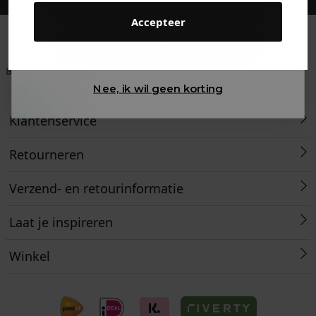
Kids kleding
Accepteer
Gewoon rondkijken
Betaal achteraf met
Voor 23:59 besteld
Klanten beoordelen
Klarna
is morgen in huis!*
ons met een 9,6!
Nee, ik wil geen korting
Klantenservice
Retourneren
Verzend- en retourinformatie
Laat je inspireren
Winkel