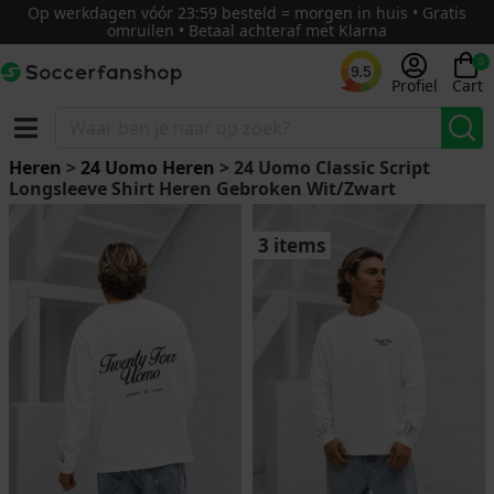
Op werkdagen vóór 23:59 besteld = morgen in huis • Gratis
omruilen • Betaal achteraf met Klarna
0
9.5
Profiel
Cart
Heren
>
24 Uomo Heren
> 24 Uomo Classic Script
Longsleeve Shirt Heren Gebroken Wit/Zwart
3 items