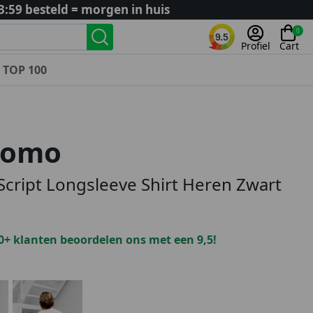
3:59 besteld = morgen in huis
0
9.5
Profiel
Cart
TOP 100
Landenteams
Nederland
Uomo
Algerije
Argentinië
 Script Longsleeve Shirt Heren Zwart
België
Curaçao
Duitsland
0+ klanten beoordelen ons met een 9,5!
Engeland
Frankrijk
Italië
Kroatië