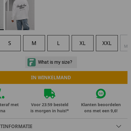
Marokko
Nigeria
MID SEASON-SALE KIDS
Portugal
Spanje
X
S
M
L
XL
XXL
MA
IN WINKELMAND
teraf met
Voor 23:59 besteld
Klanten beoordelen
rna
is morgen in huis!*
ons met een 9,6!
TINFORMATIE