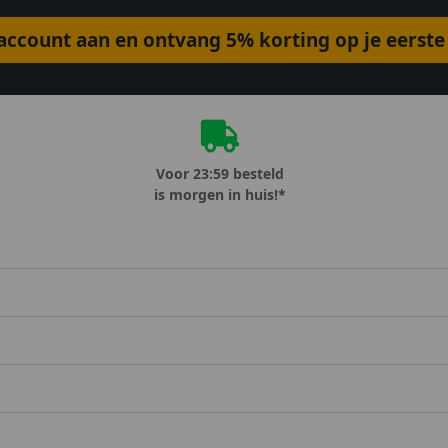
ccount aan en ontvang 5% korting op je eerste 
Voor 23:59 besteld
is morgen in huis!*