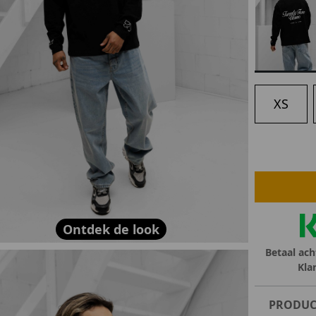
lubs
MID SEASON-SALE DAMES
çe
ay
XS
Ontdek de look
Betaal ach
Kla
PRODUC