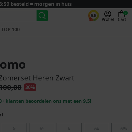
3:59 besteld = morgen in huis
0
9.5
Profiel
Cart
TOP 100
Landenteams
Nederland
Uomo
Algerije
Argentinië
 Zomerset Heren Zwart
België
100,00
30%
Curaçao
Duitsland
0+ klanten beoordelen ons met een 9,5!
Engeland
Frankrijk
rt
Italië
S
M
L
XL
XXL
Kroatië