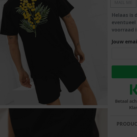
MAIL ME
lubs
Helaas is 
MID SEASON-SALE DAMES
çe
eventueel
voorraad i
ay
Jouw emai
Betaal ach
Kla
PRODUC