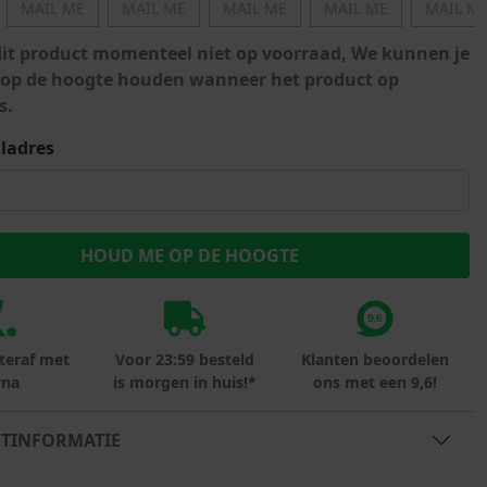
MAIL ME
MAIL ME
MAIL ME
MAIL ME
MAIL M
Marokko
Nigeria
dit product momenteel niet op voorraad, We kunnen je
MID SEASON-SALE KIDS
Portugal
 op de hoogte houden wanneer het product op
s.
Spanje
ladres
teraf met
Voor 23:59 besteld
Klanten beoordelen
rna
is morgen in huis!*
ons met een 9,6!
TINFORMATIE