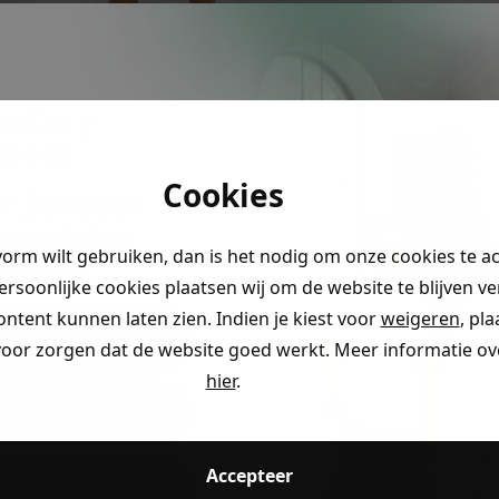
ystery
ngen!
Cookies
r je naar
en claim
vorm wilt gebruiken, dan is het nodig om onze cookies te a
rting
.
persoonlijke cookies plaatsen wij om de website te blijven v
ontent kunnen laten zien. Indien je kiest voor
weigeren
, pl
ding
voor zorgen dat de website goed werkt. Meer informatie ove
hier
.
eding
Accepteer
ding