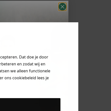
ccepteren. Dat doe je door
erbeteren en zodat wij en
aatsen we alleen functionele
r ons cookiebeleid lees je