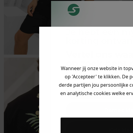
Je hebt een m
korting ontva
Vertel ons waa
op zoek bent 
Wanneer jij onze website in top
direct jouw
ko
op 'Accepteer' te klikken. De 
derde partijen jou persoonlijke c
Heren kle
en analytische cookies welke er
Dames kl
Kids kle