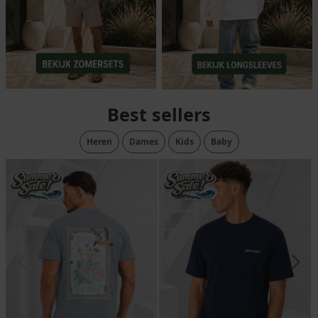
Best sellers
Heren
Dames
Kids
Baby