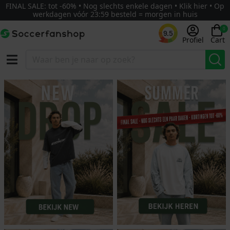
FINAL SALE: tot -60% • Nog slechts enkele dagen • Klik hier • Op
werkdagen vóór 23:59 besteld = morgen in huis
0
9.5
Profiel
Cart