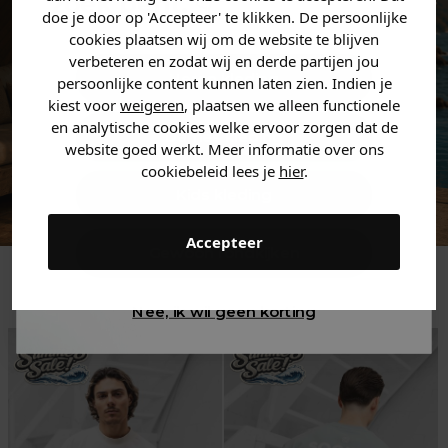
zoek bent. 👇
doe je door op 'Accepteer' te klikken. De persoonlijke
cookies plaatsen wij om de website te blijven
verbeteren en zodat wij en derde partijen jou
Heren kleding
persoonlijke content kunnen laten zien. Indien je
kiest voor
weigeren
, plaatsen we alleen functionele
en analytische cookies welke ervoor zorgen dat de
Dames kleding
website goed werkt. Meer informatie over ons
cookiebeleid lees je
hier
.
Kids kleding
Accepteer
Gewoon rondkijken
Trending
Nee, ik wil geen korting