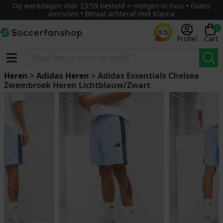
Op werkdagen vóór 23:59 besteld = morgen in huis • Gratis
omruilen • Betaal achteraf met Klarna
0
9.5
Profiel
Cart
Heren
>
Adidas Heren
> Adidas Essentials Chelsea
Zwembroek Heren Lichtblauw/Zwart