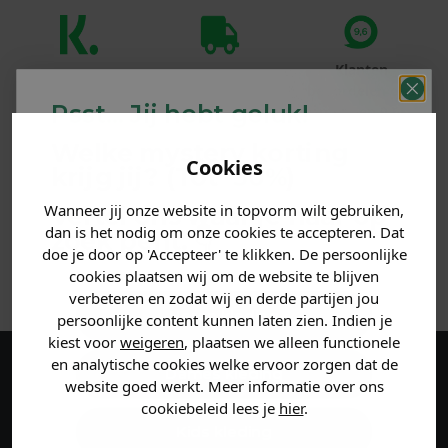
Klanten
Betaal achteraf
Voor 23:59 besteld
beoordelen ons
met Klarna
is morgen in huis!*
Psst... Jij hebt geluk!
met een 9,6!
Welke mystery
korting
PRODUCTINFORMATIE
Cookies
krijg jij? (Tot
-30%
)
Wanneer jij onze website in topvorm wilt gebruiken,
Vertel ons waar je naar op
MATERIAAL & WASVOORSCHRIFT
dan is het nodig om onze cookies te accepteren. Dat
zoek bent. 👇
doe je door op 'Accepteer' te klikken. De persoonlijke
ANDERE BESTELDEN OOK
cookies plaatsen wij om de website te blijven
verbeteren en zodat wij en derde partijen jou
Heren kleding
persoonlijke content kunnen laten zien. Indien je
kiest voor
weigeren
, plaatsen we alleen functionele
en analytische cookies welke ervoor zorgen dat de
Dames kleding
Maak een account aan en ontvang 5%
website goed werkt. Meer informatie over ons
cookiebeleid lees je
hier
.
korting op je eerste bestelling!
Kids kleding