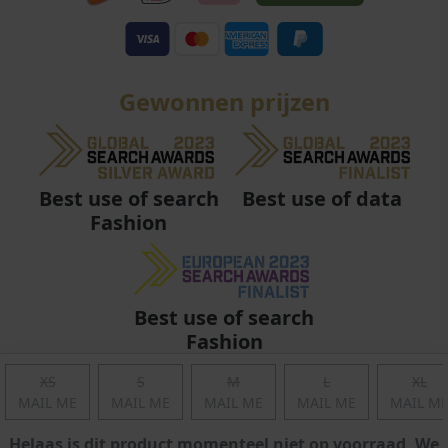
Gewonnen prijzen
Best use of data
Best use of search
Fashion
Best use of search
Fashion
XS
S
M
L
XL
MAIL ME
MAIL ME
MAIL ME
MAIL ME
MAIL M
Helaas is dit product momenteel niet op voorraad, We