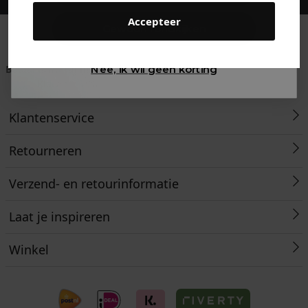
Accepteer
Gewoon rondkijken
Betaal achteraf met
Voor 23:59 besteld
Klanten beoordelen
Nee, ik wil geen korting
Klarna
is morgen in huis!*
ons met een 9,6!
Klantenservice
Retourneren
Verzend- en retourinformatie
Laat je inspireren
Winkel