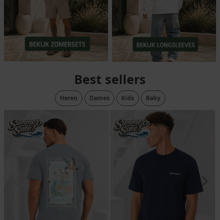
Best sellers
Heren
Dames
Kids
Baby