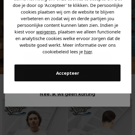
zoek bent. 👇
doe je door op 'Accepteer' te klikken. De persoonlijke
cookies plaatsen wij om de website te blijven
verbeteren en zodat wij en derde partijen jou
Heren kleding
persoonlijke content kunnen laten zien. Indien je
kiest voor
weigeren
, plaatsen we alleen functionele
en analytische cookies welke ervoor zorgen dat de
Dames kleding
website goed werkt. Meer informatie over ons
cookiebeleid lees je
hier
.
Kids kleding
Accepteer
Gewoon rondkijken
Trending
Nee, ik wil geen korting