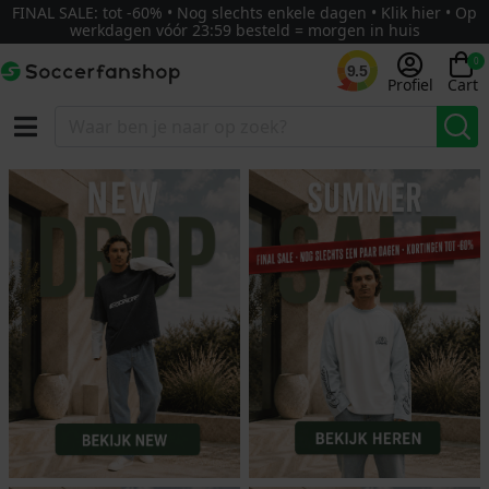
FINAL SALE: tot -60% • Nog slechts enkele dagen • Klik hier • Op
werkdagen vóór 23:59 besteld = morgen in huis
0
9.5
Profiel
Cart