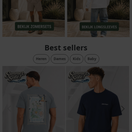
Best sellers
Heren
Dames
Kids
Baby