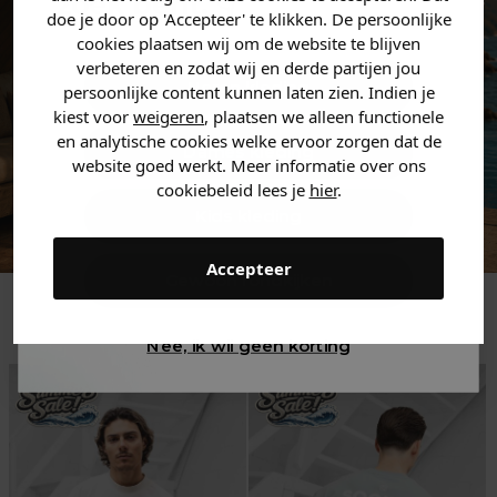
zoek bent. 👇
doe je door op 'Accepteer' te klikken. De persoonlijke
cookies plaatsen wij om de website te blijven
verbeteren en zodat wij en derde partijen jou
Heren kleding
persoonlijke content kunnen laten zien. Indien je
kiest voor
weigeren
, plaatsen we alleen functionele
en analytische cookies welke ervoor zorgen dat de
Dames kleding
website goed werkt. Meer informatie over ons
cookiebeleid lees je
hier
.
Kids kleding
Accepteer
Gewoon rondkijken
Trending
Nee, ik wil geen korting