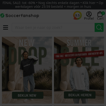
FINAL SALE: tot -60% • Nog slechts enkele dagen • Klik hier • Op
werkdagen vóór 23:59 besteld = morgen in huis
0
9.5
Profiel
Cart