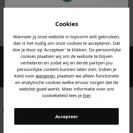
MATERIAAL & WASVOORSCHRIFT
Je hebt een mystery
korting ontvangen!
Cookies
ANDERE BESTELDEN OOK
Vertel ons waar je naar op
Wanneer jij onze website in topvorm wilt gebruiken,
zoek bent en claim direct
dan is het nodig om onze cookies te accepteren. Dat
jouw
korting
.
doe je door op 'Accepteer' te klikken. De persoonlijke
cookies plaatsen wij om de website te blijven
Maak een account aan en ontvang 5%
verbeteren en zodat wij en derde partijen jou
persoonlijke content kunnen laten zien. Indien je
korting op je eerste bestelling!
Heren kleding
kiest voor
weigeren
, plaatsen we alleen functionele
en analytische cookies welke ervoor zorgen dat de
website goed werkt. Meer informatie over ons
Dames kleding
cookiebeleid lees je
hier
.
Kids kleding
Betaal achteraf met
Voor 23:59 besteld
Klanten beoordelen
Accepteer
Klarna
is morgen in huis!*
ons met een 9,6!
Gewoon rondkijken
Klantenservice