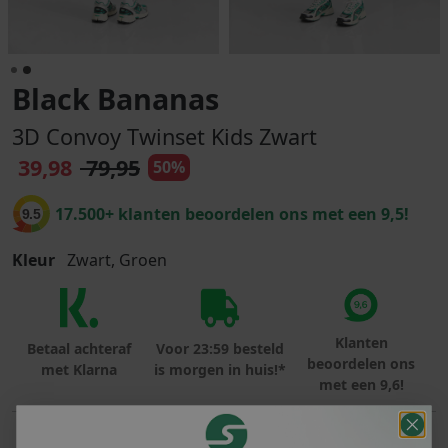
Black Bananas
3D Convoy Twinset Kids Zwart
39,98
79,95
50%
17.500+ klanten beoordelen ons met een 9,5!
9.5
Kleur
Zwart, Groen
Klanten
Betaal achteraf
Voor 23:59 besteld
beoordelen ons
met Klarna
is morgen in huis!*
met een 9,6!
PRODUCTINFORMATIE