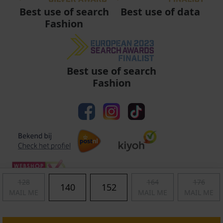
Best use of data
Best use of search
Fashion
Best use of search
Fashion
128
164
176
140
152
MAIL ME
MAIL ME
MAIL ME
Algemene voorwaarden
|
Privacy
|
Cookies
|
© Copyright 2011 - 2026 Soccerfanshop