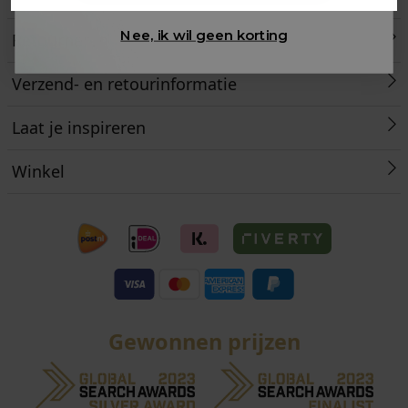
Nee, ik wil geen korting
Retourneren
Verzend- en retourinformatie
Laat je inspireren
Winkel
Gewonnen prijzen