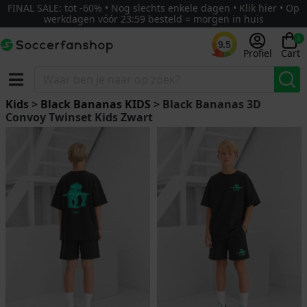
FINAL SALE: tot -60% • Nog slechts enkele dagen • Klik hier • Op
werkdagen vóór 23:59 besteld = morgen in huis
0
9.5
Profiel
Cart
Kids
>
Black Bananas KIDS
> Black Bananas 3D
Convoy Twinset Kids Zwart