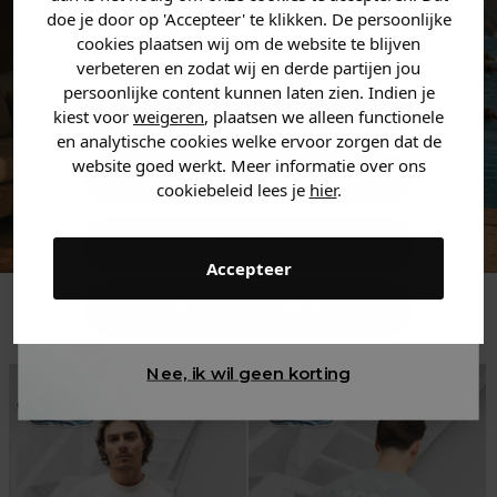
jouw
korting
.
doe je door op 'Accepteer' te klikken. De persoonlijke
cookies plaatsen wij om de website te blijven
verbeteren en zodat wij en derde partijen jou
persoonlijke content kunnen laten zien. Indien je
Heren kleding
kiest voor
weigeren
, plaatsen we alleen functionele
en analytische cookies welke ervoor zorgen dat de
website goed werkt. Meer informatie over ons
Dames kleding
cookiebeleid lees je
hier
.
Kids kleding
Accepteer
Trending
Gewoon rondkijken
Nee, ik wil geen korting