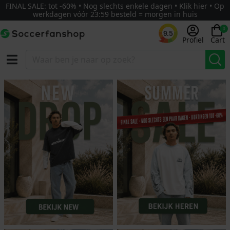
FINAL SALE: tot -60% • Nog slechts enkele dagen • Klik hier • Op
werkdagen vóór 23:59 besteld = morgen in huis
0
9.5
Profiel
Cart