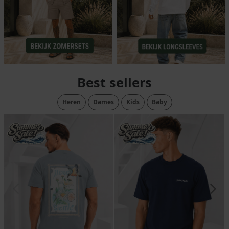
Best sellers
Heren
Dames
Kids
Baby