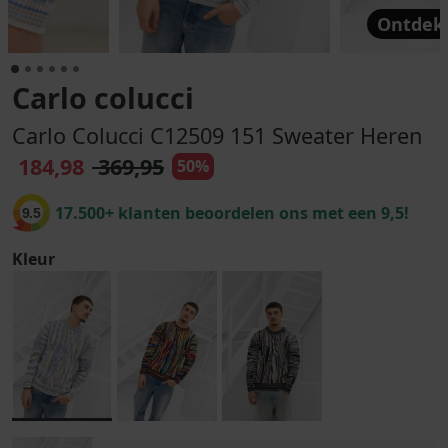
Ontdek 
Carlo colucci
Carlo Colucci C12509 151 Sweater Heren
184,98
369,95
50%
17.500+ klanten beoordelen ons met een 9,5!
9.5
Kleur