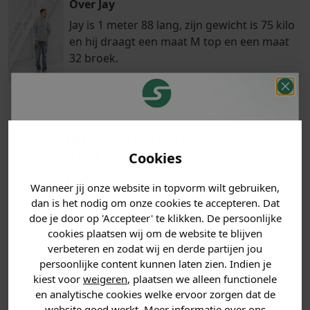
Over Jay
Jay is 1 meter 88 lang, zijn gewicht is 75 kilo
en hij draagt een maat M top en een maat
32 broek.
Klanten
Je hebt een mystery
Betaal achteraf
Voor 23:59 besteld
beoordelen ons
met Klarna
is morgen in huis!*
korting ontvangen!
Cookies
met een 9,6!
Vertel ons waar je naar op
Wanneer jij onze website in topvorm wilt gebruiken,
zoek bent en claim direct
PRODUCTINFORMATIE
dan is het nodig om onze cookies te accepteren. Dat
jouw
korting
.
doe je door op 'Accepteer' te klikken. De persoonlijke
cookies plaatsen wij om de website te blijven
MATERIAAL & WASVOORSCHRIFT
verbeteren en zodat wij en derde partijen jou
persoonlijke content kunnen laten zien. Indien je
ANDERE BESTELDEN OOK
Heren kleding
kiest voor
weigeren
, plaatsen we alleen functionele
en analytische cookies welke ervoor zorgen dat de
website goed werkt. Meer informatie over ons