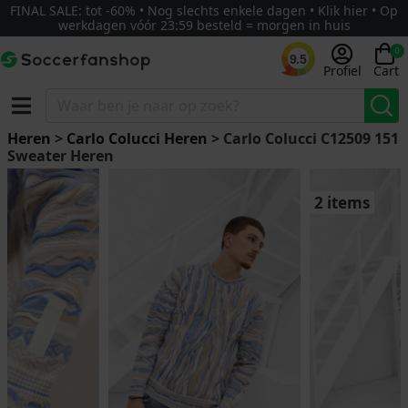
FINAL SALE: tot -60% • Nog slechts enkele dagen • Klik hier • Op
werkdagen vóór 23:59 besteld = morgen in huis
0
9.5
Profiel
Cart
Heren
>
Carlo Colucci Heren
> Carlo Colucci C12509 151
Sweater Heren
2 items