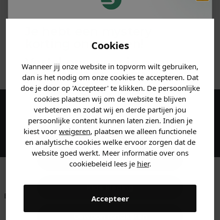
PRODUCTINFORMATIE
Je hebt een mystery
MATERIAAL & WASVOORSCHRIFT
korting ontvangen!
Cookies
ANDERE BESTELDEN OOK
Vertel ons waar je naar op
Wanneer jij onze website in topvorm wilt gebruiken,
zoek bent en claim direct
dan is het nodig om onze cookies te accepteren. Dat
jouw
korting
.
doe je door op 'Accepteer' te klikken. De persoonlijke
cookies plaatsen wij om de website te blijven
verbeteren en zodat wij en derde partijen jou
Maak een account aan en ontvang 5%
persoonlijke content kunnen laten zien. Indien je
korting op je eerste bestelling!
Heren kleding
kiest voor
weigeren
, plaatsen we alleen functionele
en analytische cookies welke ervoor zorgen dat de
website goed werkt. Meer informatie over ons
Dames kleding
cookiebeleid lees je
hier
.
Kids kleding
Betaal achteraf met
Voor 23:59 besteld
Klanten beoordelen
Accepteer
Klarna
is morgen in huis!*
ons met een 9,6!
Gewoon rondkijken