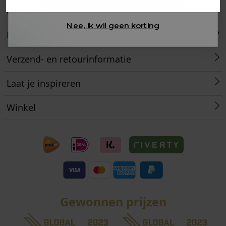
Klantenservice
Nee, ik wil geen korting
Retourneren
Verzend- en retourinformatie
Laat je inspireren
Winkel
Gewonnen prijzen