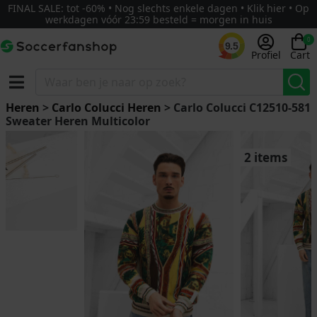
FINAL SALE: tot -60% • Nog slechts enkele dagen • Klik hier • Op
werkdagen vóór 23:59 besteld = morgen in huis
0
9.5
Profiel
Cart
Heren
>
Carlo Colucci Heren
> Carlo Colucci C12510-581
Sweater Heren Multicolor
2 items