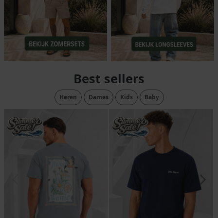
Best sellers
Heren
Dames
Kids
Baby