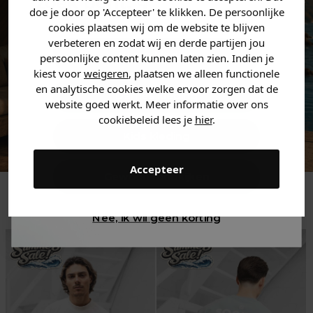
zoek bent. 👇
doe je door op 'Accepteer' te klikken. De persoonlijke
cookies plaatsen wij om de website te blijven
verbeteren en zodat wij en derde partijen jou
Heren kleding
persoonlijke content kunnen laten zien. Indien je
kiest voor
weigeren
, plaatsen we alleen functionele
en analytische cookies welke ervoor zorgen dat de
Dames kleding
website goed werkt. Meer informatie over ons
cookiebeleid lees je
hier
.
Kids kleding
Accepteer
Gewoon rondkijken
Trending
Nee, ik wil geen korting