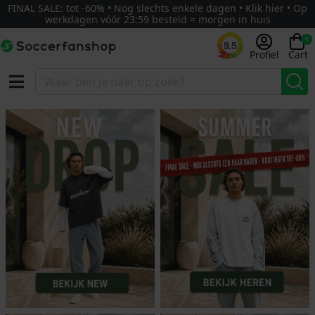
FINAL SALE: tot -60% • Nog slechts enkele dagen • Klik hier • Op
werkdagen vóór 23:59 besteld = morgen in huis
0
9.5
Profiel
Cart