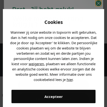
PRODUCTINFORMATIE
Psst... Jij hebt geluk!
MATERIAAL & WASVOORSCHRIFT
Welke mystery
korting
Cookies
krijg jij? (Tot
-30%
)
ANDERE BESTELDEN OOK
Wanneer jij onze website in topvorm wilt gebruiken,
Vertel ons waar je naar op
dan is het nodig om onze cookies te accepteren. Dat
zoek bent. 👇
doe je door op 'Accepteer' te klikken. De persoonlijke
cookies plaatsen wij om de website te blijven
verbeteren en zodat wij en derde partijen jou
Maak een account aan en ontvang 5%
Heren kleding
persoonlijke content kunnen laten zien. Indien je
korting op je eerste bestelling!
kiest voor
weigeren
, plaatsen we alleen functionele
en analytische cookies welke ervoor zorgen dat de
Dames kleding
website goed werkt. Meer informatie over ons
cookiebeleid lees je
hier
.
Kids kleding
Betaal achteraf met
Voor 23:59 besteld
Klanten beoordelen
Accepteer
Gewoon rondkijken
Klarna
is morgen in huis!*
ons met een 9,6!