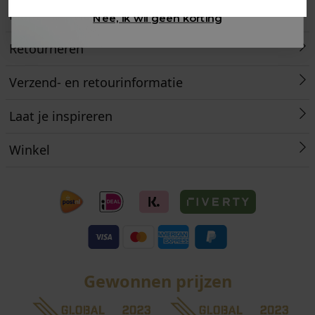
Klantenservice
Nee, ik wil geen korting
Retourneren
Verzend- en retourinformatie
Laat je inspireren
Winkel
Gewonnen prijzen