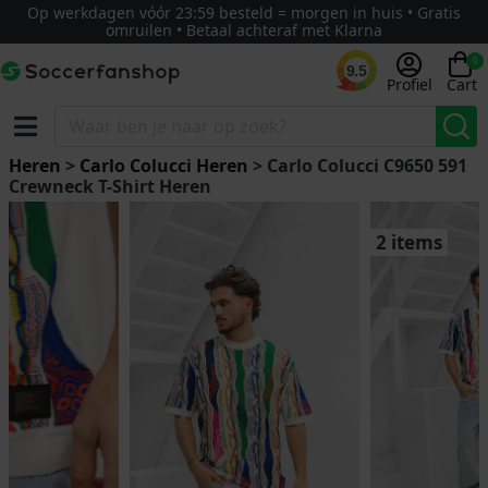
Op werkdagen vóór 23:59 besteld = morgen in huis • Gratis
omruilen • Betaal achteraf met Klarna
0
9.5
Profiel
Cart
Heren
>
Carlo Colucci Heren
> Carlo Colucci C9650 591
Crewneck T-Shirt Heren
2 items