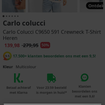
Ontdek 
Carlo colucci
Carlo Colucci C9650 591 Crewneck T-Shirt
Heren
139,98
279,95
50%
17.500+ klanten beoordelen ons met een 9,5!
9.5
Kleur
Multicolour
Klanten
Betaal achteraf
Voor 23:59 besteld
beoordelen ons
met Klarna
is morgen in huis!*
met een 9,6!